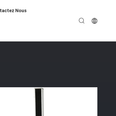
tactez Nous
l De Contrôle D'adhérence De 90°/90°, Machine D'essai De