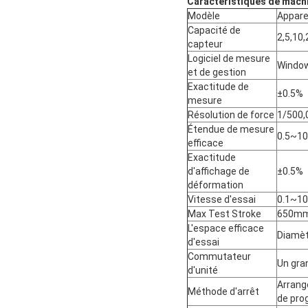
Caractéristiques de machin
Modèle
Appare
Capacité de
2,5,10
capteur
Logiciel de mesure
Window
et de gestion
Exactitude de
±0.5%
mesure
Résolution de force
1/500,
Étendue de mesure
0.5~10
efficace
Exactitude
d'affichage de
±0.5%
déformation
Vitesse d'essai
0.1~10
Max Test Stroke
650mm 
L'espace efficace
Diamè
d'essai
Commutateur
Un gra
d'unité
Arrange
Méthode d'arrêt
de pro