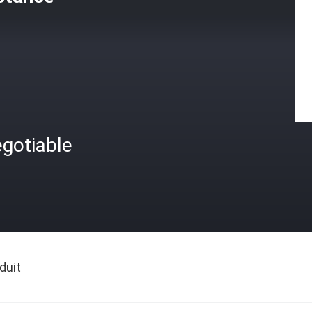
gotiable
duit