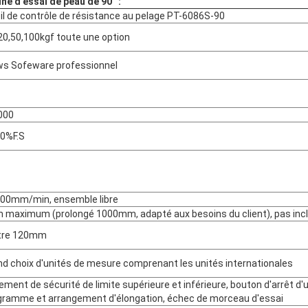
e d'essai de peau de 90° :
il de contrôle de résistance au pelage PT-6086S-90
,20,50,100kgf toute une option
s Sofeware professionnel
000
0%F.S
00mm/min, ensemble libre
maximum (prolongé 1000mm, adapté aux besoins du client), pas inclu
tre 120mm
nd choix d'unités de mesure comprenant les unités internationales
ment de sécurité de limite supérieure et inférieure, bouton d'arrêt d'
gramme et arrangement d'élongation, échec de morceau d'essai