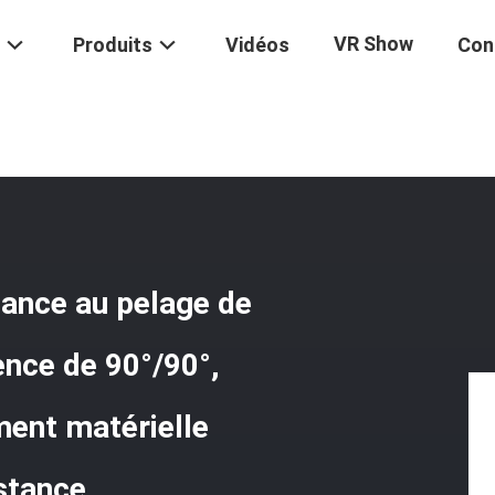
VR Show
Produits
Vidéos
Con
Au Pelage
/
Appareil De Contrôle De Résistance Au Pelage De L'apparei
tance
tance au pelage de
ence de 90°/90°,
ment matérielle
istance