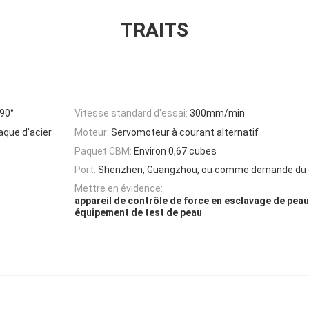
TRAITS
 90°
Vitesse standard d'essai:
300mm/min
aque d'acier
Moteur:
Servomoteur à courant alternatif
Paquet CBM:
Environ 0,67 cubes
Port:
Shenzhen, Guangzhou, ou comme demande du c
Mettre en évidence:
appareil de contrôle de force en esclavage de peau
équipement de test de peau