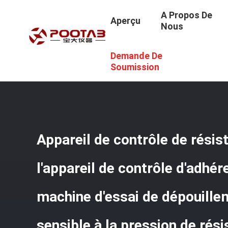
A Propos De
Aperçu
Nous
Demande De
Aperçu
/
Produits
/
Appareil De Contrôle De Résistance 
Dépouillement Matérielle Sensible À La Pression De Résis
Soumission
Appareil de contrôle de résis
l'appareil de contrôle d'adhér
machine d'essai de dépouille
sensible à la pression de rés