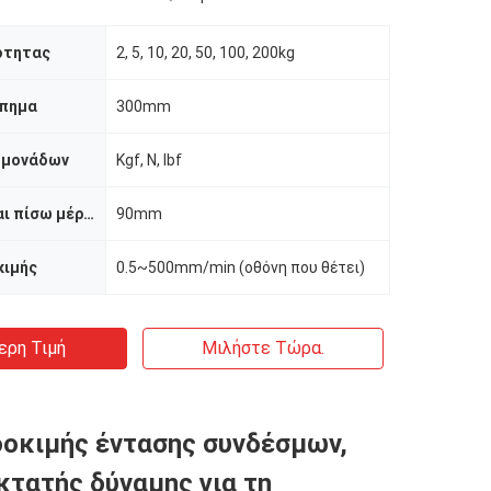
ότητας
2, 5, 10, 20, 50, 100, 200kg
πημα
300mm
 μονάδων
Kgf, Ν, lbf
Μπροστινό και πίσω μέρος διάστημα
90mm
κιμής
0.5~500mm/min (οθόνη που θέτει)
ερη Τιμή
Μιλήστε Τώρα.
οκιμής έντασης συνδέσμων,
κτατής δύναμης για τη