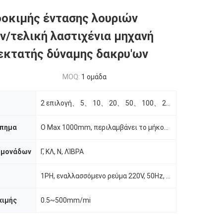
οκιμής έντασης λουριών
/τελική λαστιχένια μηχανή
εκτατής δύναμης δακρυ'ων
MOQ:
1 ομάδα
2 επιλογή、 5、 10、 20、 50、 100、 200、 500kg οποιαδήποτε
πημα
Ο Max 1000mm, περιλαμβάνει το μήκος πενσών
 μονάδων
Γ, ΚΛ, Ν, ΛΊΒΡΑ
1PH, εναλλασσόμενο ρεύμα 220V, 50Hz, 10A
κιμής
0.5~500mm/mi