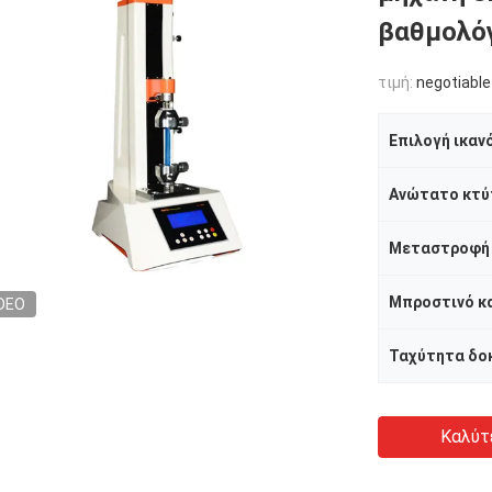
βαθμολό
τιμή:
negotiable
Επιλογή ικαν
Ανώτατο κτύ
Μεταστροφή
DEO
Ταχύτητα δο
Καλύτ