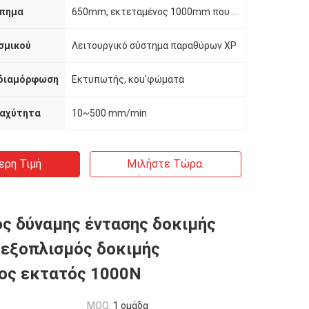
πημα
650mm, εκτεταμένος 1000mm που προσαρμόζεται
σμικού
Λειτουργικό σύστημα παραθύρων XP
 διαμόρφωση
Εκτυπωτής, κοu'φώματα
ταχύτητα
10~500 mm/min
ερη Τιμή
Μιλήστε Τώρα.
ς δύναμης έντασης δοκιμής
εξοπλισμός δοκιμής
ος εκτατός 1000N
MOQ:
1 ομάδα