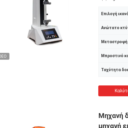
Επιλογή ικαν
Ανώτατο κτύ
Μεταστροφή
DEO
Ταχύτητα δο
Καλύτ
Μηχανή δ
μηχανή ε