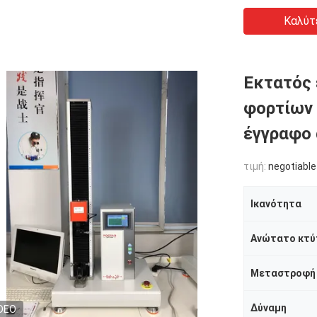
Καλύτ
Εκτατός 
φορτίων 
έγγραφο
τιμή:
negotiable
Ικανότητα
Ανώτατο κτύ
Μεταστροφή
Δύναμη
DEO