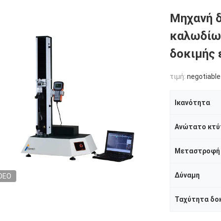
Μηχανή δ
καλωδίων
δοκιμής 
τιμή:
negotiable
Ικανότητα
Ανώτατο κτύ
Μεταστροφή
Δύναμη
DEO
Ταχύτητα δο