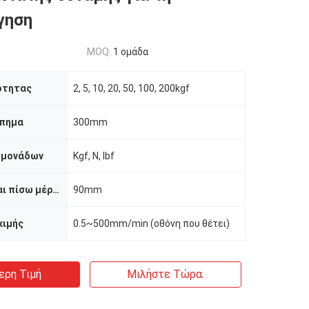
γηση
MOQ:
1 ομάδα
ότητας
2, 5, 10, 20, 50, 100, 200kgf
πημα
300mm
 μονάδων
Kgf, Ν, lbf
Μπροστινό και πίσω μέρος διάστημα
90mm
κιμής
0.5~500mm/min (οθόνη που θέτει)
ερη Τιμή
Μιλήστε Τώρα.