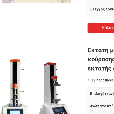
Έλεγχος λογι
Καλύτ
Εκτατή μ
κούρασης
εκτατής 
τιμή:
negotiable
Επιλογή ικαν
Ανώτατο κτύ