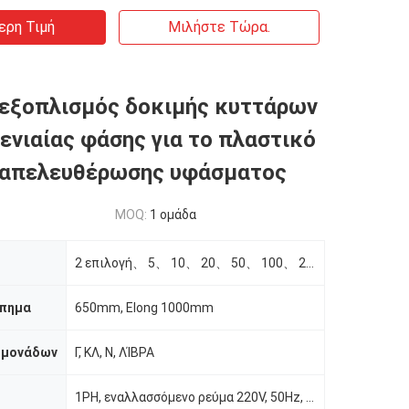
ερη Τιμή
Μιλήστε Τώρα.
εξοπλισμός δοκιμής κυττάρων
ενιαίας φάσης για το πλαστικό
 απελευθέρωσης υφάσματος
MOQ:
1 ομάδα
2 επιλογή、 5、 10、 20、 50、 100、 200、 500kgf
πημα
650mm, Elong 1000mm
 μονάδων
Γ, ΚΛ, Ν, ΛΊΒΡΑ
1PH, εναλλασσόμενο ρεύμα 220V, 50Hz, 10A