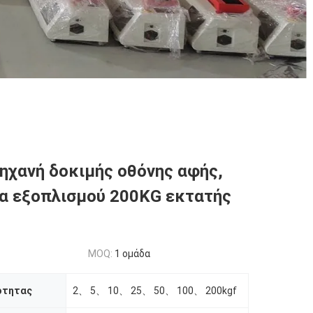
ηχανή δοκιμής οθόνης αφής,
α εξοπλισμού 200KG εκτατής
MOQ:
1 ομάδα
ότητας
2、 5、 10、 25、 50、 100、 200kgf