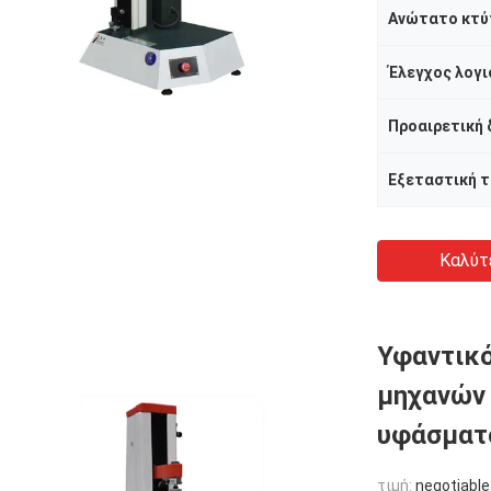
Ανώτατο κτύ
Έλεγχος λογι
Προαιρετική
Εξεταστική 
Καλύτ
Υφαντικό
μηχανών 
υφάσματ
τιμή:
negotiable