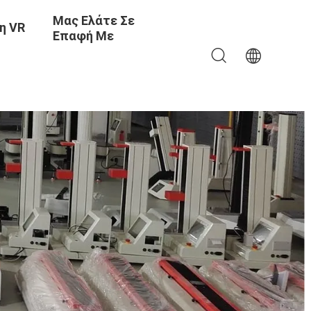
Μας Ελάτε Σε
η VR
Επαφή Με