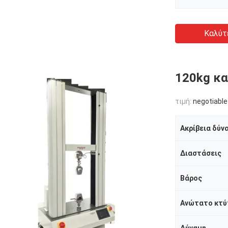
Καλύτ
120kg κα
τιμή:
negotiable
Ακρίβεια δύν
Διαστάσεις
Βάρος