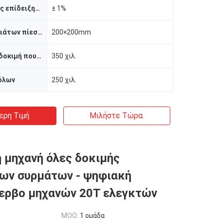
Ακρίβεια αξίας επίδειξης δύναμης δοκιμής
± 1%
Διαστάσεις πιάτων πίεσης
200×200mm
Κάμπτοντας δοκιμή που χωρίζει κατά διαστήματα
350 χιλ.
όλων
250 χιλ.
ερη Τιμή
Μιλήστε Τώρα.
 μηχανή όλες δοκιμής
ων συρμάτων - ψηφιακή
ερβο μηχανών 20T ελεγκτών
MOQ:
1 ομάδα