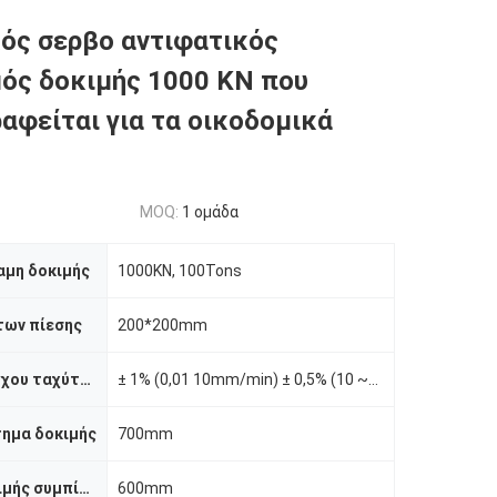
ός σερβο αντιφατικός
ός δοκιμής 1000 KN που
αφείται για τα οικοδομικά
MOQ:
1 ομάδα
αμη δοκιμής
1000KN, 100Tons
των πίεσης
200*200mm
Ακρίβεια ελέγχου ταχύτητας
± 1% (0,01 10mm/min) ± 0,5% (10 ~~ 500mm/min)
τημα δοκιμής
700mm
Μέγεθος δοκιμής συμπίεσης
600mm