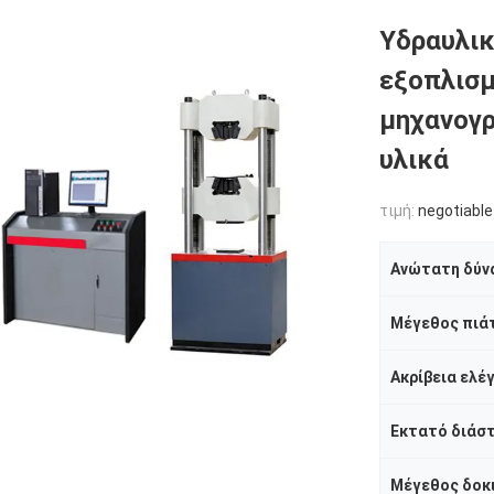
Υδραυλικ
εξοπλισμ
μηχανογρ
υλικά
τιμή:
negotiable
Ανώτατη δύν
Μέγεθος πιά
Εκτατό διάσ