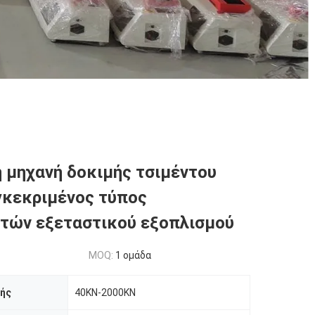
 μηχανή δοκιμής τσιμέντου
γκεκριμένος τύπος
τών εξεταστικού εξοπλισμού
MOQ:
1 ομάδα
μής
40KN-2000KN