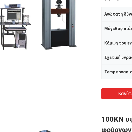
Ανώτατη δύν
Μέγεθος πιά
Σχετική υγρα
Καλύτ
100KN υ
φούρνων