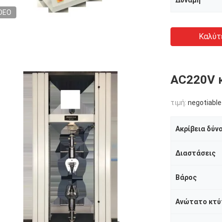
Δύναμη
DEO
Καλύτ
AC220V κ
τιμή:
negotiable
Ακρίβεια δύν
Διαστάσεις
Βάρος