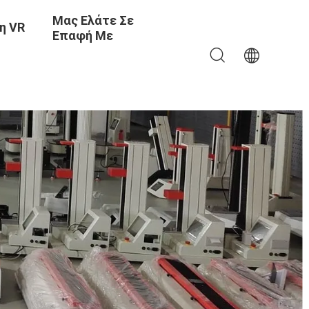
Μας Ελάτε Σε
η VR
Επαφή Με