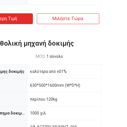
ερη Τιμή
Μιλήστε Τώρα.
θολική μηχανή δοκιμής
MOQ:
1 σύνολο
αμης δοκιμής
καλύτερα από ±01%
630*500*1600mm (W*D*H)
περίπου 120kg
Ανώτατο κτύπημα δοκιμής
1000 χιλ.