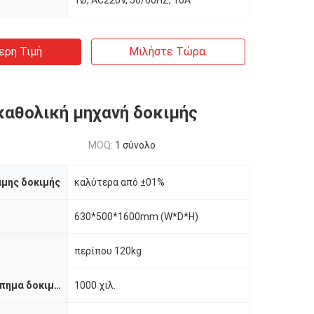
1Ø, AC220V, 50/60HZ, 10A
ερη Τιμή
Μιλήστε Τώρα.
αθολική μηχανή δοκιμής
MOQ:
1 σύνολο
αμης δοκιμής
καλύτερα από ±01%
630*500*1600mm (W*D*H)
περίπου 120kg
Ανώτατο κτύπημα δοκιμής
1000 χιλ.