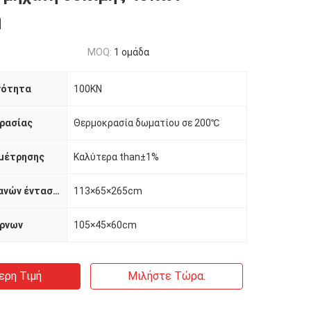
ή
MOQ:
1 ομάδα
νότητα
100KN
ρασίας
Θερμοκρασία δωματίου σε 200℃
 μέτρησης
Καλύτερα than±1%
Μέγεθος μηχανών έντασης
113×65×265cm
ρνων
105×45×60cm
ερη Τιμή
Μιλήστε Τώρα.