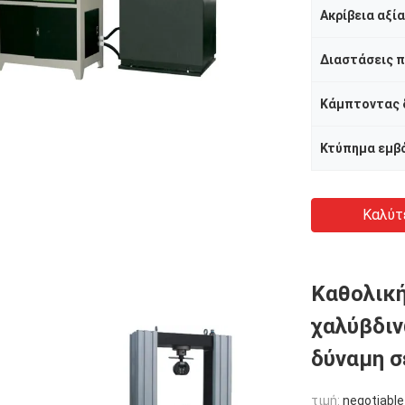
Κτύπημα εμβ
Καλύτ
Καθολική
χαλύβδιν
δύναμη σ
τιμή:
negotiable