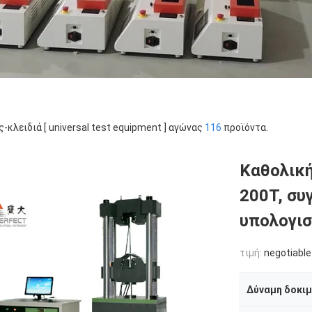
ς-κλειδιά [ universal test equipment ] αγώνας
116
προϊόντα.
Καθολική
200T, συ
υπολογισ
τιμή:
negotiable
Δύναμη δοκι