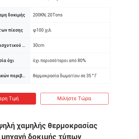
αμη δοκιμής
200KN, 20Tons
των πίεσης
φ100 χιλ.
Κάμψη του ενισχυτικού κυλίνδρου που χωρίζει κατά διαστήματα
30cm
σία όχι
όχι περισσότεροι από 80%
Temp εργασιακών περιβαλλόντων
θερμοκρασία δωματίου σε 35 ° Γ
ερη Τιμή
Μιλήστε Τώρα.
ψηλή χαμηλής θερμοκρασίας
 μηχανή δοκιμής τύπων