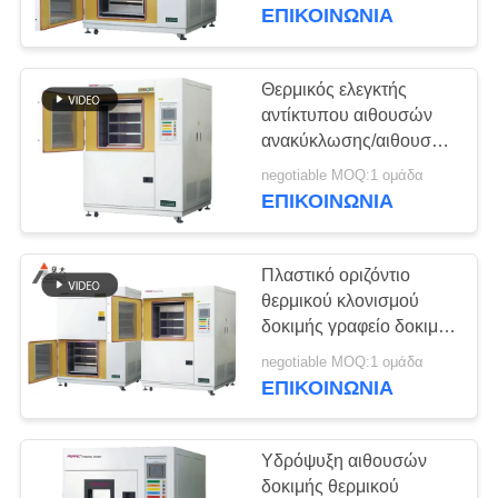
αιθουσών δοκιμής
ΕΠΙΚΟΙΝΩΝΊΑ
θερμικού κλονισμού
ΓΎΡΟΣ
ΕΡΓΟΣΤΑΣΊΩΝ
Θερμικός ελεγκτής
αντίκτυπου αιθουσών
ΠΟΙΟΤΙΚΌΣ
ανακύκλωσης/αιθουσών
δοκιμής θερμικού
ΈΛΕΓΧΟΣ
negotiable MOQ:1 ομάδα
κλονισμού καυτός και
ΕΠΙΚΟΙΝΩΝΊΑ
κρύος
ΖΗΤΉΣΤΕ
Πλαστικό οριζόντιο
ΈΝΑ
θερμικού κλονισμού
ΑΠΌΣΠΑΣΜΑ
δοκιμής γραφείο δοκιμής
αιθουσών δροσισμένο
negotiable MOQ:1 ομάδα
νερό
ΕΠΙΚΟΙΝΩΝΊΑ
SITEMAP
PRIVACY
Υδρόψυξη αιθουσών
δοκιμής θερμικού