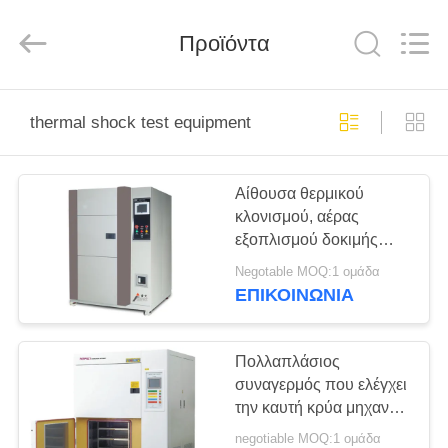
Perfect
International
Instruments
Co.,
Προϊόντα
Ltd.
All
Rights
Reserved.
ΣΠΊΤΙ
thermal shock test equipment
ΠΡΟΪΌΝΤΑ
Αίθουσα θερμικού
κλονισμού, αέρας
ΒΊΝΤΕΟ
εξοπλισμού δοκιμής
θερμικού κλονισμού
Negotable MOQ:1 ομάδα
δροσερός για το υψηλό
VR
ΕΠΙΚΟΙΝΩΝΊΑ
πολυμερές υλικό
ΠΑΡΟΥΣΙΆΣΤΕ
Πολλαπλάσιος
ΠΕΡΊΠΟΥ
συναγερμός που ελέγχει
την καυτή κρύα μηχανή
ΕΜΕΊΣ
δοκιμής αντίκτυπου
negotiable MOQ:1 ομάδα