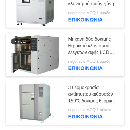
POLICY
κλονισμού τριών ζώνης
για την καυτή κρύα
negotiable MOQ:1 ομάδα
δοκιμή αντίκτυπου
ΕΠΙΚΟΙΝΩΝΊΑ
Μηχανή δύο δοκιμής
θερμικού κλονισμού
ελεγκτών αφής LCD
γραφείο τύπων
negotiable MOQ:1 ομάδα
καλαθιών περίπτωσης
ΕΠΙΚΟΙΝΩΝΊΑ
3 θερμοκρασία
αντίκτυπου αιθουσών
150℃ δοκιμής θερμικού
κλονισμού τύπων
negotiable MOQ:1 σύνολο
παραθύρων
ΕΠΙΚΟΙΝΩΝΊΑ