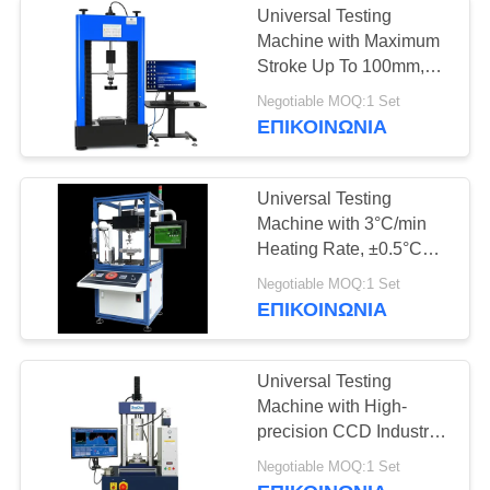
Universal Testing
Machine with Maximum
Stroke Up To 100mm,
Force Accuracy Better
Negotiable MOQ:1 Set
Than ±0.5%, and
ΕΠΙΚΟΙΝΩΝΊΑ
Computer Control
System
Universal Testing
Machine with 3°C/min
Heating Rate, ±0.5°C
Temperature Fluctuation,
Negotiable MOQ:1 Set
and High-precision CCD
ΕΠΙΚΟΙΝΩΝΊΑ
Industrial Camera
Universal Testing
Machine with High-
precision CCD Industrial
Camera, Professional
Negotiable MOQ:1 Set
Testing Software