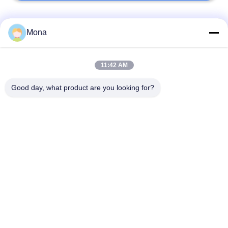
Λαϊκή κατηγορία
Όλα
Mona
μηχανή δοκιμής
Καθολική μηχανή
11:42 AM
έντασης
δοκιμών
Good day, what product are you looking for?
Υλικό δοκιμής
Μηχανής έλξεως
μηχάνημα
Συμπίεση δοκιμή
Μηχανή δοκιμής
μηχάνημα
προσκόλλησης
Ελεγκτής δύναμης
Περιβάλλοντος
φλούδας
θαλάμου δοκιμής