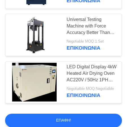
ΕΠΙΚΟΙΝΩΝΊΑ
Developed By BaoDa,
and Temperature
Uniformity Within ±2°C
Universal Testing
Machine with Force
Accuracy Better Than
±0.5% and Specimen
Negotiable MOQ:1 Set
Destruction Detection for
ΕΠΙΚΟΙΝΩΝΊΑ
Precise Hardness
Analysis
LED Digital Display 4kW
Heated Air Drying Oven
AC220V / 50Hz 1PH
10A
Negotialble MOQ:Negotialble
ΕΠΙΚΟΙΝΩΝΊΑ
ΕΠΑΦΉ!