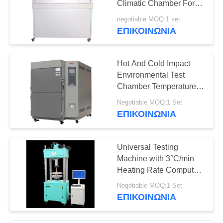
Climatic Chamber For
Wood Glue
negotiable MOQ:1 set
ΕΠΙΚΟΙΝΩΝΊΑ
Hot And Cold Impact
Environmental Test
Chamber Temperature
Change
Negotiable MOQ:1 Set
ΕΠΙΚΟΙΝΩΝΊΑ
Universal Testing
Machine with 3°C/min
Heating Rate Computer
Control System and
Negotiable MOQ:1 Set
Multiple Measurement
ΕΠΙΚΟΙΝΩΝΊΑ
Units for Material Testing