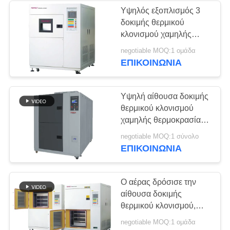
Υψηλός εξοπλισμός 3
δοκιμής θερμικού
κλονισμού χαμηλής
θερμοκρασίας καυτός
negotiable MOQ:1 ομάδα
κρύος ελεγκτής
ΕΠΙΚΟΙΝΩΝΊΑ
αντίκτυπου αιθουσών
Υψηλή αίθουσα δοκιμής
θερμικού κλονισμού
χαμηλής θερμοκρασίας
δύο αίθουσες
negotiable MOQ:1 σύνολο
αερόψυξης
ΕΠΙΚΟΙΝΩΝΊΑ
Ο αέρας δρόσισε την
αίθουσα δοκιμής
θερμικού κλονισμού,
περιβαλλοντική θερμική
negotiable MOQ:1 ομάδα
αίθουσα 2 ανακύκλωσης