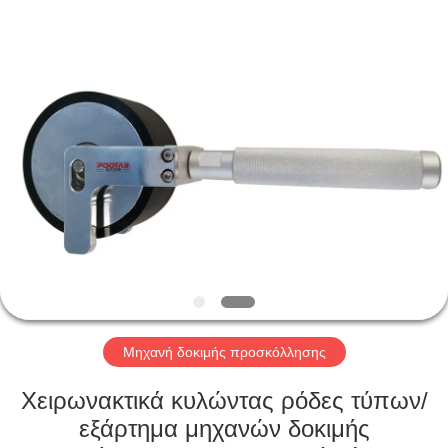
Perfect
International
Instruments
Co.,
Ltd.
All
Rights
Reserved.
ΣΠΊΤΙ
ΠΡΟΪΌΝΤΑ
ΒΊΝΤΕΟ
VR
ΠΑΡΟΥΣΙΆΣΤΕ
Μηχανή δοκιμής προσκόλλησης
ΠΕΡΊΠΟΥ
Χειρωνακτικά κυλώντας ρόδες τύπων/
ΕΜΕΊΣ
εξάρτημα μηχανών δοκιμής