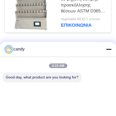
προσκόλλησης
θέσεων ASTM D3654
30pcs
negotiable MOQ:1 σύνολο
ΕΠΙΚΟΙΝΩΝΊΑ
Λαϊκή κατηγορία
Όλα
candy
μηχανή δοκιμής
Καθολική μηχανή
2:15 AM
έντασης
δοκιμών
Good day, what product are you looking for?
Υλικό δοκιμής
Μηχανής έλξεως
μηχάνημα
Συμπίεση δοκιμή
Μηχανή δοκιμής
μηχάνημα
προσκόλλησης