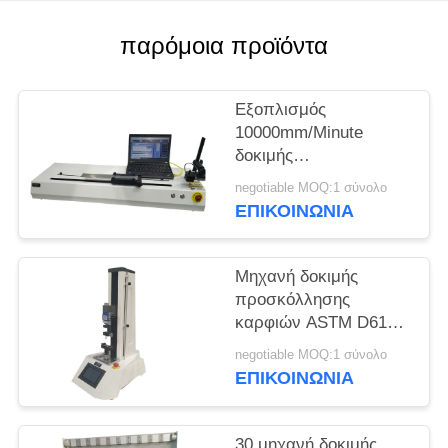
POLICY
παρόμοια προϊόντα
Εξοπλισμός
10000mm/Minute
δοκιμής
προσκόλλησης
negotiable MOQ:1 σύνολο
φλούδας 90 βαθμού
ΕΠΙΚΟΙΝΩΝΊΑ
για την κασέτα και την
ταινία
Μηχανή δοκιμής
προσκόλλησης
καρφιών ASTM D6195
0.5mm/Min βρόχων
negotiable MOQ:1 σύνολο
ΕΠΙΚΟΙΝΩΝΊΑ
30 μηχανή δοκιμής