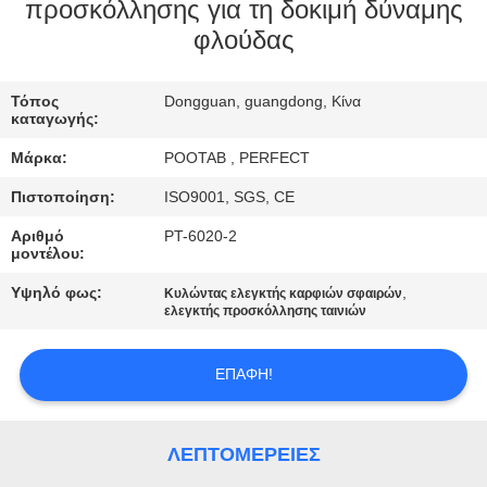
προσκόλλησης για τη δοκιμή δύναμης
ΓΎΡΟΣ
φλούδας
ΕΡΓΟΣΤΑΣΊΩΝ
Τόπος
Dongguan, guangdong, Κίνα
καταγωγής:
ΠΟΙΟΤΙΚΌΣ
Μάρκα:
POOTAB , PERFECT
ΈΛΕΓΧΟΣ
Πιστοποίηση:
ISO9001, SGS, CE
Αριθμό
PT-6020-2
ΖΗΤΉΣΤΕ
μοντέλου:
ΈΝΑ
Υψηλό φως:
,
Κυλώντας ελεγκτής καρφιών σφαιρών
ελεγκτής προσκόλλησης ταινιών
ΑΠΌΣΠΑΣΜΑ
ΕΠΑΦΉ!
SITEMAP
PRIVACY
ΛΕΠΤΟΜΈΡΕΙΕΣ