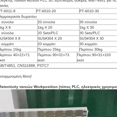
λεγκτής ταινιών θέσεων PLC 30, εξοπλισμός δοκιμής ΜΒ/T4851 για τις
αινίες
PT-6011-8
PT-6010-20
PT-6010-30
Θερμοκρασία δωματίου
8 σύνολα
20 σύνολα
30 σύνολα
kg Χ 8
1kg Χ 20
1kg Χ 30
8 σύνολα
20 Sets/PLC
30 Sets/PLC
SUS#304 Χ 8
SUS#304 Χ 20
SUS#304 Χ 30
 κομμάτι
20 κομμάτι
30 κομμάτι
Περίπου 15kg
Περίπου 25kg
Περίπου 30kg
Περίπου 40×22×71
Περίπου 90×31×73
Περίπου 90×31×103
κατ.
εκατ.
εκατ.
GB/T4851, CNS11888, PSTC7
οσαρμοσμένη θέση!
Retentivity ταινιών Workposition (τύπος PLC, ηλεκτρικός χρησιμ