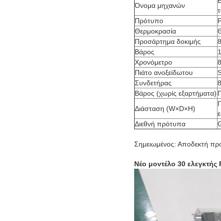
Ε
Όνομα μηχανών
τ
Πρότυπο
Θερμοκρασία
Προσάρτημα δοκιμής
Βάρος
1
Χρονόμετρο
Πιάτο ανοξείδωτου
Συνδετήρας
8
Βάρος (χωρίς εξαρτήματα)
Διάσταση (W×D×H)
ε
Διεθνή πρότυπα
Σημειωμένος: Αποδεκτή πρ
Νέο μοντέλο 30 ελεγκτής 