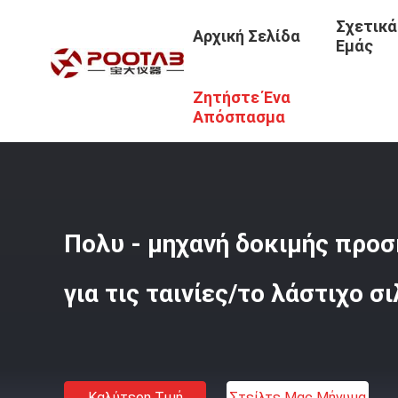
Σχετικά
Αρχική Σελίδα
Εμάς
Ζητήστε Ένα
Αρχική Σελίδα
/
Προϊόντα
/
Μηχανή Δοκιμής Προσκόλλη
Απόσπασμα
Πολυ - μηχανή δοκιμής προ
για τις ταινίες/το λάστιχο σ
Καλύτερη Τιμή
Στείλτε Μας Μήνυμα