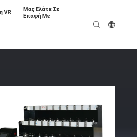
Μας Ελάτε Σε
η VR
Επαφή Με
το Λάστιχο Σιλικόνης