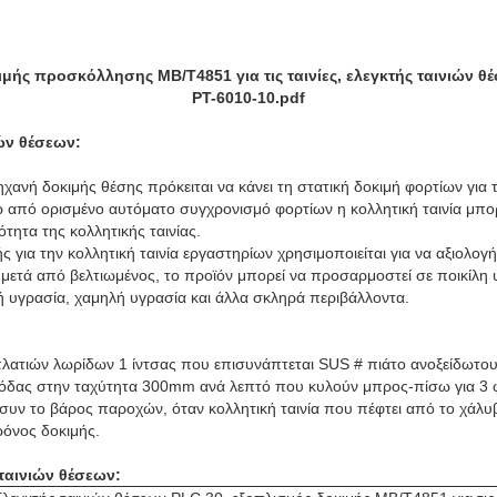
μής προσκόλλησης ΜΒ/T4851 για τις ταινίες, ελεγκτής ταινιών θ
PT-6010-10.pdf
ών θέσεων:
μηχανή δοκιμής θέσης πρόκειται να κάνει τη στατική δοκιμή φορτίων γ
τω από ορισμένο αυτόματο συγχρονισμό φορτίων η κολλητική ταινία μπο
ότητα της κολλητικής ταινίας.
για την κολλητική ταινία εργαστηρίων χρησιμοποιείται για να αξιολογή
και μετά από βελτιωμένος, το προϊόν μπορεί να προσαρμοστεί σε ποικίλ
 υγρασία, χαμηλή υγρασία και άλλα σκληρά περιβάλλοντα.
πλατιών λωρίδων 1 ίντσας που επισυνάπτεται SUS # πιάτο ανοξείδωτου
όδας στην ταχύτητα 300mm ανά λεπτό που κυλούν μπρος-πίσω για 3 φ
συν το βάρος παροχών, όταν κολλητική ταινία που πέφτει από το χάλυ
όνος δοκιμής.
ταινιών θέσεων: