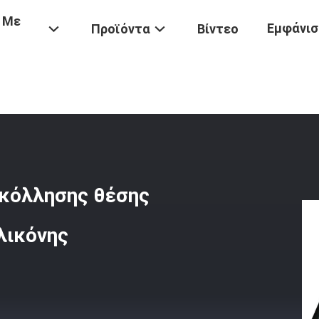
 Με
Εμφάνισ
Προϊόντα
Βίντεο
σης
/
Πολυ - Μηχανή Δοκιμής Προσκόλλησης Θέσης Για Τις Ταινίες/
σκόλλησης θέσης
ιλικόνης