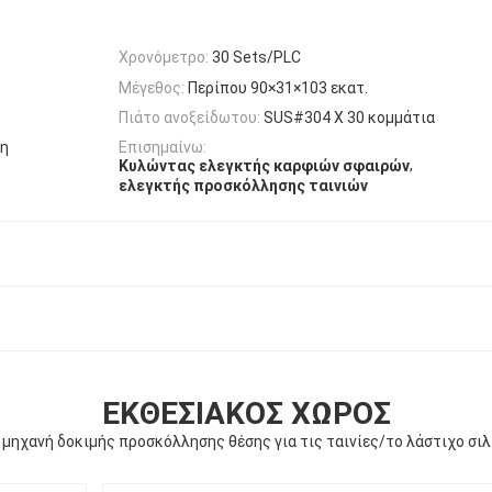
Χρονόμετρο:
30 Sets/PLC
Μέγεθος:
Περίπου 90×31×103 εκατ.
Πιάτο ανοξείδωτου:
SUS#304 Χ 30 κομμάτια
τη
Επισημαίνω:
,
Κυλώντας ελεγκτής καρφιών σφαιρών
ελεγκτής προσκόλλησης ταινιών
ΕΚΘΕΣΙΑΚΌΣ ΧΏΡΟΣ
 μηχανή δοκιμής προσκόλλησης θέσης για τις ταινίες/το λάστιχο σι