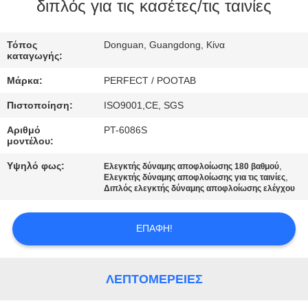
διπλός για τις κασέτες/τις ταινίες
ΓΎΡΟΣ
ΕΡΓΟΣΤΑΣΊΩΝ
Τόπος
Donguan, Guangdong, Κίνα
καταγωγής:
Μάρκα:
PERFECT / POOTAB
ΠΟΙΟΤΙΚΌΣ
Πιστοποίηση:
ISO9001,CE, SGS
ΈΛΕΓΧΟΣ
Αριθμό
PT-6086S
μοντέλου:
ΖΗΤΉΣΤΕ
Υψηλό φως:
,
Ελεγκτής δύναμης αποφλοίωσης 180 βαθμού
ΈΝΑ
,
Ελεγκτής δύναμης αποφλοίωσης για τις ταινίες
Διπλός ελεγκτής δύναμης αποφλοίωσης ελέγχου
ΑΠΌΣΠΑΣΜΑ
ΕΠΑΦΉ!
SITEMAP
ΛΕΠΤΟΜΈΡΕΙΕΣ
PRIVACY