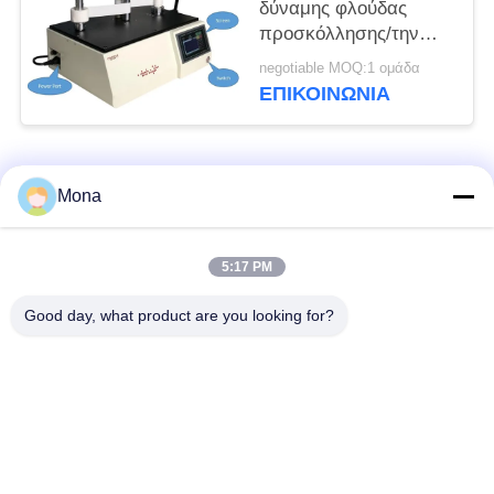
δύναμης φλούδας
προσκόλλησης/την
πίεση υψηλής
negotiable MOQ:1 ομάδα
ταχύτητας - η
ΕΠΙΚΟΙΝΩΝΊΑ
ευαίσθητη ταινία
ξετυλίγει τον ελεγκτή
δύναμης
Λαϊκή κατηγορία
Όλα
Mona
μηχανή δοκιμής
Καθολική μηχανή
5:17 PM
έντασης
δοκιμών
Good day, what product are you looking for?
Υλικό δοκιμής
Μηχανής έλξεως
μηχάνημα
Συμπίεση δοκιμή
Μηχανή δοκιμής
μηχάνημα
προσκόλλησης