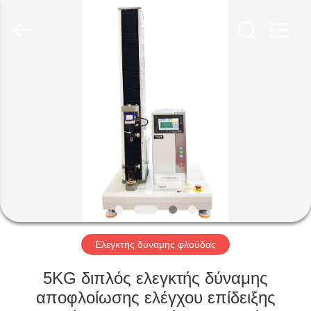
Perfect
International
Instruments
Co.,
Ltd.
All
Rights
Reserved.
ΣΠΊΤΙ
ΠΡΟΪΌΝΤΑ
ΒΊΝΤΕΟ
VR
ΠΑΡΟΥΣΙΆΣΤΕ
Ελεγκτής δύναμης φλούδας
ΠΕΡΊΠΟΥ
5KG διπλός ελεγκτής δύναμης
ΕΜΕΊΣ
αποφλοίωσης ελέγχου επίδειξης