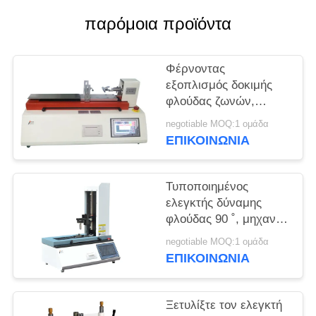
POLICY
παρόμοια προϊόντα
Φέρνοντας
εξοπλισμός δοκιμής
φλούδας ζωνών,
κόλλα και εκτατή
negotiable MOQ:1 ομάδα
μηχανή δοκιμής
ΕΠΙΚΟΙΝΩΝΊΑ
ταινιών οριζόντια
Τυποποιημένος
ελεγκτής δύναμης
φλούδας 90 ˚, μηχανή
δοκιμής φλούδας
negotiable MOQ:1 ομάδα
δύναμης
ΕΠΙΚΟΙΝΩΝΊΑ
απελευθέρωσης
Ξετυλίξτε τον ελεγκτή