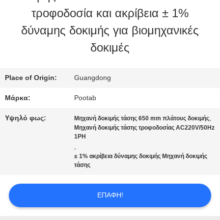
τροφοδοσία και ακρίβεια ± 1%
ΕΜΕΊΣ
δύναμης δοκιμής για βιομηχανικές
δοκιμές
ΓΎΡΟΣ
ΕΡΓΟΣΤΑΣΊΩΝ
Place of Origin:
Guangdong
Μάρκα:
Pootab
ΠΟΙΟΤΙΚΌΣ
Υψηλό φως:
,
Μηχανή δοκιμής τάσης 650 mm πλάτους δοκιμής
Μηχανή δοκιμής τάσης τροφοδοσίας AC220V/50Hz
ΈΛΕΓΧΟΣ
1PH
,
± 1% ακρίβεια δύναμης δοκιμής Μηχανή δοκιμής
ΖΗΤΉΣΤΕ
τάσης
ΈΝΑ
ΕΠΑΦΉ!
ΑΠΌΣΠΑΣΜΑ