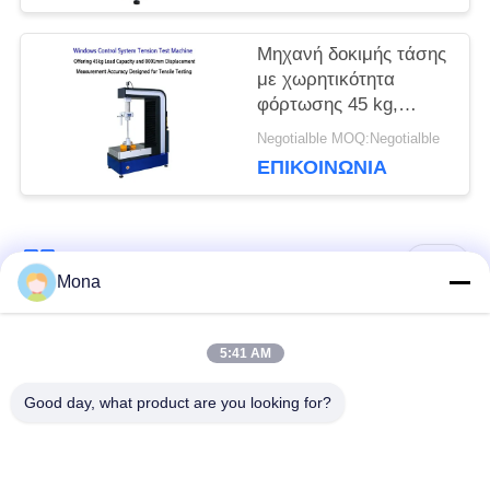
mm/min και μέτρηση
εκτόξευσης 0,001 mm
Μηχανή δοκιμής τάσης
με χωρητικότητα
φόρτωσης 45 kg,
ακρίβεια μετατόπισης
Negotialble MOQ:Negotialble
0,001 mm και εύρος
ΕΠΙΚΟΙΝΩΝΊΑ
δύναμης δοκιμής 0,5-
500 kN
Λαϊκή κατηγορία
Όλα
Mona
μηχανή δοκιμής
Καθολική μηχανή
5:41 AM
έντασης
δοκιμών
Good day, what product are you looking for?
Υλικό δοκιμής
Μηχανής έλξεως
μηχάνημα