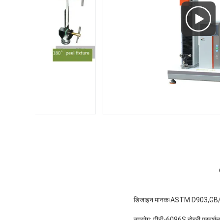
डिजाइन मानकःASTM D903,GB
उपयोगः पीटी-6086S दोहरी प्रदर्शन 