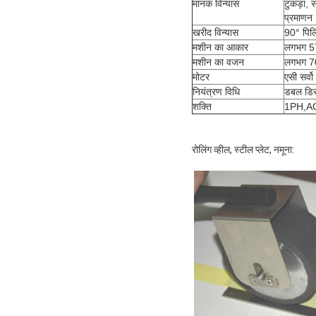
मानक विन्यास
टुकड़ा, 
प्रमाणन 1
खरीद विन्यास
90° पिलि
मशीन का आकार
लगभग 5
मशीन का वजन
लगभग 7
मोटर
एसी सर्वो
नियंत्रण विधि
डबल डिस्
शक्ति
1PH,AC2
रोलिंग व्हील, स्टील प्लेट, नमूना: