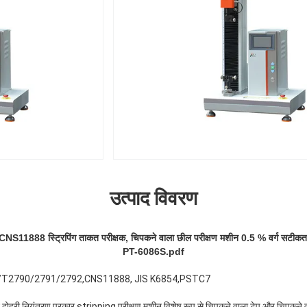
उत्पाद विवरण
CNS11888 स्ट्रिपिंग ताकत परीक्षक, चिपकने वाला छील परीक्षण मशीन 0.5 % वर्ग सटीकत
PT-6086S.pdf
/T2790/2791/2792,CNS11888, JIS K6854,PSTC7
दोहरी नियंत्रण प्रकार stripping परीक्षण मशीन विशेष रूप से चिपकने वाला टेप और चिपकने 