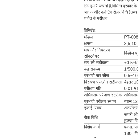
लिए हमारी कंपनी है,विभिन्न प्रकार क
आकार और फ्लोटिंग रोलर विधि (उच्च 
शक्ति के परीक्षण.
विनिर्देशः
मॉडल
PT-60
क्षमता
2,5,10,
माप और नियंत्रण
विंडोज प
सॉफ्टवेयर
माप की सटीकता
±0.5% स
बल संकल्प
1/500,
प्रभावी माप सीमा
0.5~10
विरूपण प्रदर्शन सटीकता
बेहतर 
परीक्षण गति
0.01 ¥1
अधिकतम परीक्षण स्ट्रोक
अधिकतम 6
प्रभावी परीक्षण स्थान
व्यास 12
इकाई स्विच
अंतर्राष्
ऊपरी और 
रोक विधि
टुकड़ा 
विशेष कार्य
पकड़, प
180° पिल