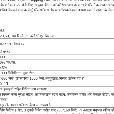
े चिपकने वाले उत्पादों के लिए उपयुक्त विभिन्न तरीकों से परीक्षण उपकरण के छीलने की ताकत परीक
शक्ति चिपकने वाला के लिए) छील परीक्षण और अन्य चिपकने वाला तन्यता कतरनी ताकत के लिए इ
86S
20,50,100 किलोग्राम कोई भी एक विकल्प
्रोफेशनल सॉफ़्टवेयर
े बेहतर
000
0% एफ.एस.
±0.5%
000 मिमी/मिनट, मुक्त सेट
50 मिमी ((विस्तारित 1000 मिमी,अनुकूलित),ग्रिपर शामिल नहीं है
0 मिमी
ट्रीय इकाइयों सहित विभिन्न माप इकाइयां
निचली सीमा सुरक्षा सेटिंग, आपातकालीन स्टॉप बटन, कार्यक्रम शक्ति और विस्तार सेटिंग, पर
विफलता
कड़ और थकान परीक्षण किया जा सकता है
िंग फिटिंग 1 सेट, 3 टुकड़े पिलिंग स्टील प्लेट (50*150 मिमी),PT-6020 मैनुअल रोलिंग व्