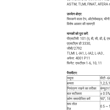
ASTM, TLMI, FINAT, AFERA ​​और अ
उपयेाग क्षेत्र:
चिपकने वाला टेप, ऑटोमोबाइल, चीनी म
विशेष आकार की सामग्री
मानकों को पूरा करें:
पीएसटीसी: 101 (ए, बी, सी, डी, ई, ए
एएसटीएम डी 3330,
जीबी/2792
TLMI: L-IA1, L-IA2, L-IA3 ,
अफेरा: 4001 P11
फिनैट: एफटीएम 1-6, 10, 11
पैरामीटर:
नमूना
पीटी -60
क्षमता
1,2,5,
नियंत्रण रखने का तरीका
कंप्यूटर
बल सटीकता
± 0.5% 
कोण समायोजित करें
90°, 1
माप तोल
0.5 ~
रेंज