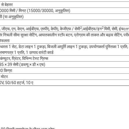
से बेहतर
00 मिमी / मिनट (15000/30000, अनुकूलित)
ी (या अनुकूलित)
2
2
 जीएफ, एन, केएन, आईबीएफ, एमपीए, केपीए, केजीएफ / सेमी
,आईबीएफ/इन
मिमी, सेमी, इंचc
 निचली सीमा सुरक्षा सेटिंग, आपातकालीन स्टॉप बटन, प्रोग्राम की ताकत और बढ़ाव सेटिंग, परीक
विफलता
िरता 1 सेट, डेटा लाइन 1 टुकड़ा, बिजली आपूर्ति लाइन 1 टुकड़ा, उपयोगकर्ता पुस्तिका 1 प्रति,
्रमाणपत्र 1 प्रति, 1 उत्पाद वारंटी कार्ड
प्यूटर, प्रिंटर, विभिन्न टेस्ट ग्रिप्स
5 × 39 सेमी (डब्ल्यू × डी × एच)
0 किग्रा
ो मोटर
V, 50/60 हर्ट्ज, 10 ए