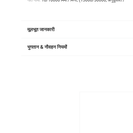
गति नापो:
10/10000 मिमी / मिनट (15000/30000, अनुकूलित /
मूलभूत जानकारी
भुगतान & नौवहन नियमों