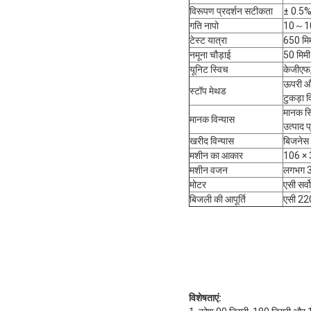
विरूपण प्रदर्शन सटीकता
± 0.5% 
गति नापो
10～100
टेस्ट यात्रा
650 मिम
नमूना चौड़ाई
50 मिमी
यूनिट स्विच
केजीएफ,
ऊपरी और
स्टॉप मेथड
टुकड़ा 
मानक स्थ
मानक विन्यास
उत्पाद प
खरीद विन्यास
बिजनेस कं
मशीन का आकार
106 × 3
मशीन वजन
लगभग 3
मोटर
एसी सर्व
बिजली की आपूर्ति
एसी 220
विशेषताएं: