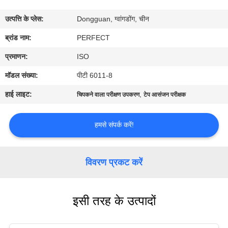
में
उत्पत्ति के प्लेस:
Dongguan, ग्वांगडोंग, चीन
कारखाना
ब्रांड नाम:
PERFECT
भ्रमण
प्रमाणन:
ISO
मॉडल संख्या:
पीटी 6011-8
गुणवत्ता
हाई लाइट:
,
चिपकने वाला परीक्षण उपकरण
टेप आसंजन परीक्षक
नियंत्रण
हमसे संपर्क करें!
एक
उद्धरण
विवरण प्रकट करें
का
अनुरोध
इसी तरह के उत्पादों
करें