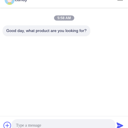
5:58 AM
लोकप्रिय श्रेणियां
सभी
Good day, what product are you looking for?
तनाव परीक्षण मशीन
यूनिवर्सल टेस्टिंग मशीन
तनन परीक्षण मशीन
सामग्री परीक्षण मशीन
संपीड़न परीक्षण मशीन
आसंजन परीक्षण मशीन
पील शक्ति परीक्षक
पर्यावरण परीक्षण के चैम्बर
सदस्यता लें