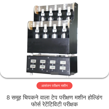
Perfect
International
Instruments
Co.,
Ltd.
All
Rights
Reserved.
घर
उत्पादों
वीडियो
वीआर
शो
आसंजन परीक्षण मशीन
हमारे
8 समूह चिपकने वाला टेप परीक्षण मशीन होल्डिंग
बारे
फोर्स रेटेंटिविटी परीक्षक