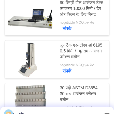
90 डिग्री पील आसंजन टेस्ट
साइटमैप
उपकरण 10000 मिमी / टेप
और फिल्म के लिए मिनट
PRIVACY
negotiable MOQ:एक सेट
संपर्क
POLICY
लूप टैक एएसटीएम डी 6195
0.5 मिमी / न्यूनतम आसंजन
परीक्षण मशीन
negotiable MOQ:एक सेट
संपर्क
30 पदों ASTM D3654
30pcs आसंजन परीक्षण
मशीन
negotiable MOQ:एक सेट
संपर्क
candy