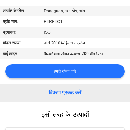
में
उत्पत्ति के प्लेस:
Dongguan, ग्वांगडोंग, चीन
कारखाना
ब्रांड नाम:
PERFECT
भ्रमण
प्रमाणन:
ISO
मॉडल संख्या:
पीटी 2010A-हिमाचल प्रदेश
गुणवत्ता
हाई लाइट:
,
चिपकने वाला परीक्षण उपकरण
रोलिंग बॉल टेस्टर
नियंत्रण
हमसे संपर्क करें!
एक
उद्धरण
विवरण प्रकट करें
का
अनुरोध
इसी तरह के उत्पादों
करें