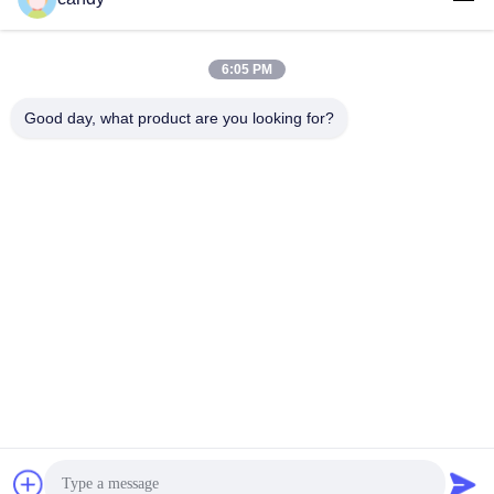
6:05 PM
लोकप्रिय श्रेणियां
सभी
Good day, what product are you looking for?
तनाव परीक्षण मशीन
यूनिवर्सल टेस्टिंग मशीन
तनन परीक्षण मशीन
सामग्री परीक्षण मशीन
संपीड़न परीक्षण मशीन
आसंजन परीक्षण मशीन
पील शक्ति परीक्षक
पर्यावरण परीक्षण के चैम्बर
सदस्यता लें