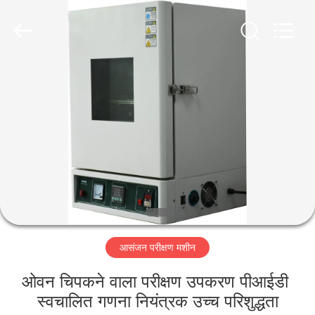
Perfect
International
Instruments
Co.,
Ltd.
All
Rights
Reserved.
घर
उत्पादों
वीडियो
वीआर
शो
आसंजन परीक्षण मशीन
हमारे
ओवन चिपकने वाला परीक्षण उपकरण पीआईडी ​​
बारे
स्वचालित गणना नियंत्रक उच्च परिशुद्धता