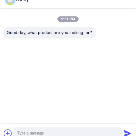
5:51 PM
लोकप्रिय श्रेणियां
सभी
Good day, what product are you looking for?
तनाव परीक्षण मशीन
यूनिवर्सल टेस्टिंग मशीन
तनन परीक्षण मशीन
सामग्री परीक्षण मशीन
संपीड़न परीक्षण मशीन
आसंजन परीक्षण मशीन
पील शक्ति परीक्षक
पर्यावरण परीक्षण के चैम्बर
सदस्यता लें