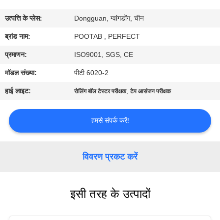
में
उत्पत्ति के प्लेस:
Dongguan, ग्वांगडोंग, चीन
कारखाना
ब्रांड नाम:
POOTAB , PERFECT
भ्रमण
प्रमाणन:
ISO9001, SGS, CE
मॉडल संख्या:
पीटी 6020-2
गुणवत्ता
हाई लाइट:
,
रोलिंग बॉल टेस्टर परीक्षक
टेप आसंजन परीक्षक
नियंत्रण
हमसे संपर्क करें!
एक
उद्धरण
विवरण प्रकट करें
का
अनुरोध
इसी तरह के उत्पादों
करें