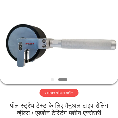
Perfect
International
Instruments
Co.,
Ltd.
All
Rights
Reserved.
घर
उत्पादों
वीडियो
वीआर
शो
आसंजन परीक्षण मशीन
हमारे
पील स्ट्रेंथ टेस्ट के लिए मैनुअल टाइप रोलिंग
बारे
व्हील्स / एडशेन टेस्टिंग मशीन एक्सेसरी