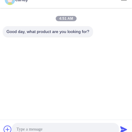
4:51 AM
लोकप्रिय श्रेणियां
सभी
Good day, what product are you looking for?
तनाव परीक्षण मशीन
यूनिवर्सल टेस्टिंग मशीन
तनन परीक्षण मशीन
सामग्री परीक्षण मशीन
संपीड़न परीक्षण मशीन
आसंजन परीक्षण मशीन
पील शक्ति परीक्षक
पर्यावरण परीक्षण के चैम्बर
सदस्यता लें