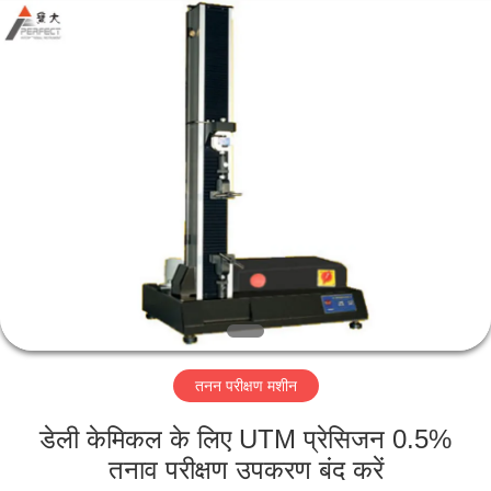
Perfect
International
Instruments
Co.,
Ltd.
All
Rights
Reserved.
घर
उत्पादों
वीडियो
वीआर
शो
तनन परीक्षण मशीन
हमारे
डेली केमिकल के लिए UTM प्रेसिजन 0.5%
बारे
तनाव परीक्षण उपकरण बंद करें