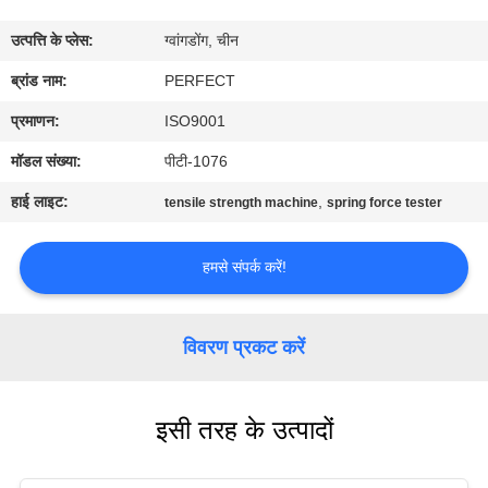
में
उत्पत्ति के प्लेस:
ग्वांगडोंग, चीन
कारखाना
ब्रांड नाम:
PERFECT
भ्रमण
प्रमाणन:
ISO9001
मॉडल संख्या:
पीटी-1076
गुणवत्ता
हाई लाइट:
,
tensile strength machine
spring force tester
नियंत्रण
हमसे संपर्क करें!
एक
उद्धरण
विवरण प्रकट करें
का
अनुरोध
इसी तरह के उत्पादों
करें