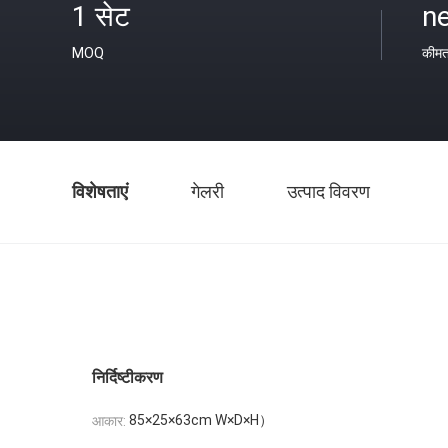
1 सेट
ne
MOQ
कीम
विशेषताएं
गेलरी
उत्पाद विवरण
निर्दिष्टीकरण
85×25×63cm W×D×H）
आकार: