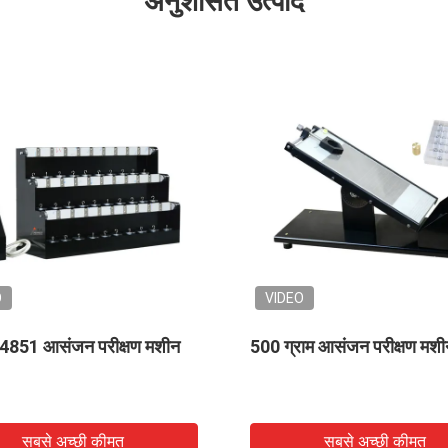
अनुशंसित उत्पाद
VIDEO
ाथ PT-6030 आसंजन
समायोज्य टेप आसंजन परीक्षण मशीन
रोलिंग गेंद प्राथमिक कील परीक्षक
े अच्छी कीमत
सबसे अच्छी कीमत