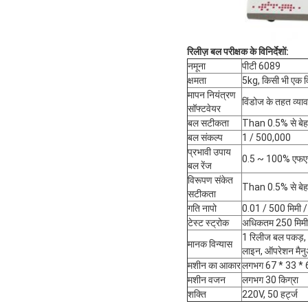
रिलीज़ बल परीक्षक के विनिर्देशों:
नमूना
पीटी 6089
क्षमता
5kg, किसी भी एक 
मापन नियंत्रण
विंडोज के तहत व्या
सॉफ्टवेयर
बल सटीकता
Than 0.5% से बे
बल संकल्प
1 / 500,000
प्रभावी उपाय
0.5 ~ 100% एफ
बल रेंज
विरूपण संकेत
Than 0.5% से बे
सटीकता
गति नापो
0.01 / 500 मिमी / 
टेस्ट स्ट्रोक
अधिकतम 250 मिमी
1 रिलीज बल पकड़, 3 
मानक विन्यास
लाइन, ऑपरेशन मैनुअल
मशीन का आकार
लगभग 67 * 33 * 60 
मशीन वजन
लगभग 30 किग्रा
शक्ति
220V, 50 हर्ट्ज