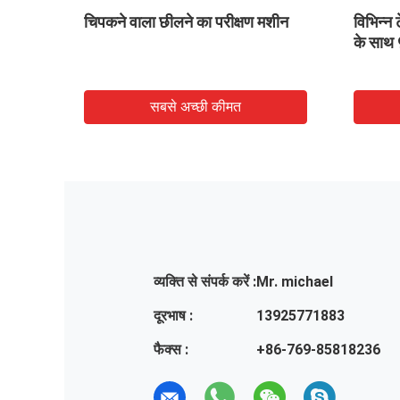
2 ग्रुप इलेक्ट्रिक व्हील्स के साथ
180 डिग्री पील आस
आईओएस पील टेस्ट मशीन
30000 मिमी प्रति 
सबसे अच्छी कीमत
सबसे अच
व्यक्ति से संपर्क करें :
Mr. michael
दूरभाष :
13925771883
फैक्स :
+86-769-85818236