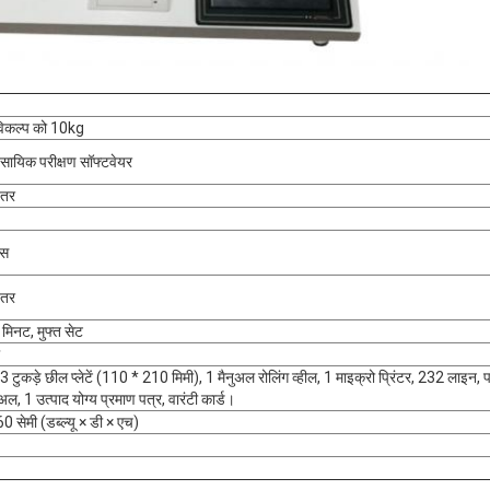
विकल्प को 10kg
वसायिक परीक्षण सॉफ्टवेयर
हतर
एस
हतर
मिनट, मुफ्त सेट
टुकड़े छील प्लेटें (110 * 210 मिमी), 1 मैनुअल रोलिंग व्हील, 1 माइक्रो प्रिंटर, 232 लाइन, 
, 1 उत्पाद योग्य प्रमाण पत्र, वारंटी कार्ड।
सेमी (डब्ल्यू × डी × एच)