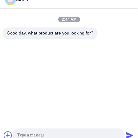
2:44 AM
लोकप्रिय श्रेणियां
सभी
Good day, what product are you looking for?
तनाव परीक्षण मशीन
यूनिवर्सल टेस्टिंग मशीन
तनन परीक्षण मशीन
सामग्री परीक्षण मशीन
संपीड़न परीक्षण मशीन
आसंजन परीक्षण मशीन
पील शक्ति परीक्षक
पर्यावरण परीक्षण के चैम्बर
सदस्यता लें