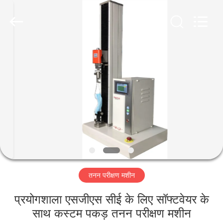
Perfect
International
Instruments
Co.,
Ltd.
All
Rights
Reserved.
घर
उत्पादों
वीडियो
वीआर
शो
तनन परीक्षण मशीन
हमारे
प्रयोगशाला एसजीएस सीई के लिए सॉफ्टवेयर के
बारे
साथ कस्टम पकड़ तनन परीक्षण मशीन