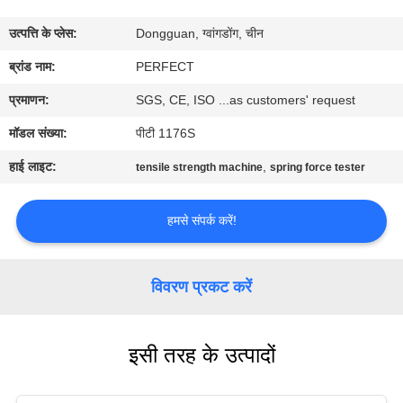
में
उत्पत्ति के प्लेस:
Dongguan, ग्वांगडोंग, चीन
कारखाना
ब्रांड नाम:
PERFECT
भ्रमण
प्रमाणन:
SGS, CE, ISO ...as customers' request
मॉडल संख्या:
पीटी 1176S
गुणवत्ता
हाई लाइट:
,
tensile strength machine
spring force tester
नियंत्रण
हमसे संपर्क करें!
एक
उद्धरण
विवरण प्रकट करें
का
अनुरोध
इसी तरह के उत्पादों
करें