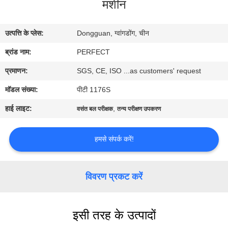
मशीन
में
उत्पत्ति के प्लेस:
Dongguan, ग्वांगडोंग, चीन
कारखाना
ब्रांड नाम:
PERFECT
भ्रमण
प्रमाणन:
SGS, CE, ISO ...as customers' request
गुणवत्ता
मॉडल संख्या:
पीटी 1176S
नियंत्रण
हाई लाइट:
,
वसंत बल परीक्षक
तन्य परीक्षण उपकरण
एक
हमसे संपर्क करें!
उद्धरण
का
विवरण प्रकट करें
अनुरोध
करें
इसी तरह के उत्पादों