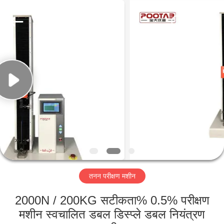
Perfect
International
Instruments
Co.,
Ltd.
All
Rights
Reserved.
घर
उत्पादों
वीडियो
वीआर
शो
तनन परीक्षण मशीन
हमारे
2000N / 200KG सटीकता% 0.5% परीक्षण
बारे
मशीन स्वचालित डबल डिस्प्ले डबल नियंत्रण