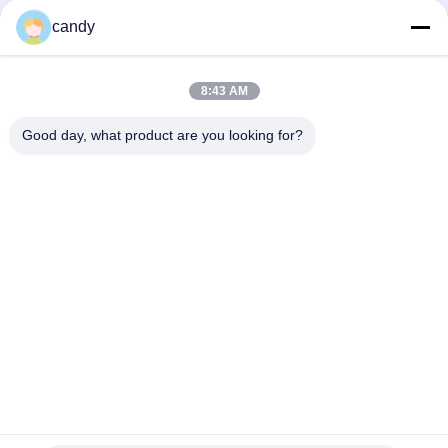
negotiable MOQ:1 सेट
संपर्क
candy
8:43 AM
लोकप्रिय श्रेणियां
सभी
Good day, what product are you looking for?
तनाव परीक्षण मशीन
यूनिवर्सल टेस्टिंग मशीन
तनन परीक्षण मशीन
सामग्री परीक्षण मशीन
संपीड़न परीक्षण मशीन
आसंजन परीक्षण मशीन
पील शक्ति परीक्षक
पर्यावरण परीक्षण के चैम्बर
सदस्यता लें