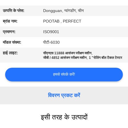
में
उत्पत्ति के प्लेस:
Dongguan, ग्वांगडोंग, चीन
कारखाना
ब्रांड नाम:
POOTAB , PERFECT
भ्रमण
प्रमाणन:
ISO9001
मॉडल संख्या:
पीटी-6030
गुणवत्ता
हाई लाइट:
,
सीएनएस 11888 आसंजन परीक्षण मशीन
,
नियंत्रण
जीबी / 4852 आसंजन परीक्षण मशीन
1 "रोलिंग बॉल टैकल टेस्टर
हमसे संपर्क करें!
एक
उद्धरण
विवरण प्रकट करें
का
अनुरोध
करें
इसी तरह के उत्पादों