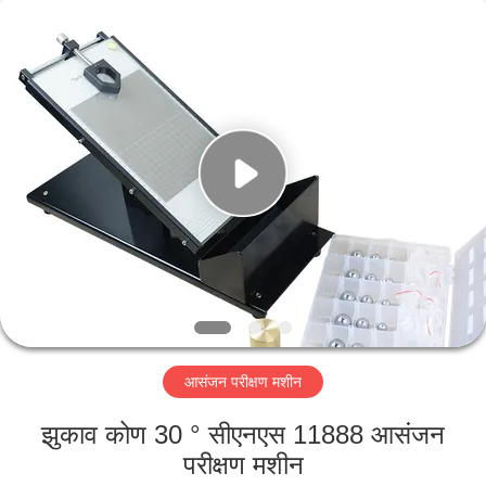
Perfect
International
Instruments
Co.,
Ltd.
All
Rights
Reserved.
घर
उत्पादों
वीडियो
वीआर
शो
आसंजन परीक्षण मशीन
हमारे
झुकाव कोण 30 ° सीएनएस 11888 आसंजन
बारे
परीक्षण मशीन