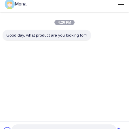
संपर्क
Mona
4:26 PM
लोकप्रिय श्रेणियां
सभी
Good day, what product are you looking for?
तनाव परीक्षण मशीन
यूनिवर्सल टेस्टिंग मशीन
तनन परीक्षण मशीन
सामग्री परीक्षण मशीन
संपीड़न परीक्षण मशीन
आसंजन परीक्षण मशीन
पील शक्ति परीक्षक
पर्यावरण परीक्षण के चैम्बर
सदस्यता लें