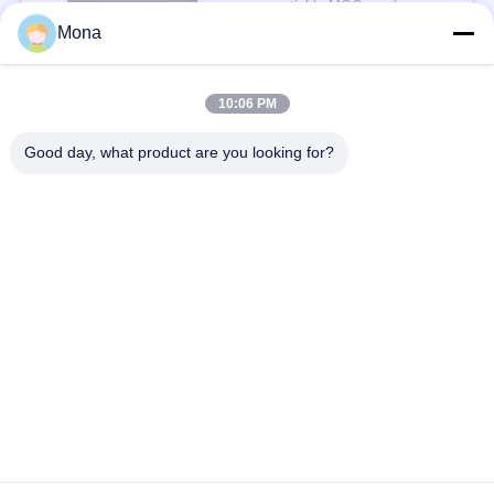
negotiable MOQ:एक सेट
संपर्क
Mona
10:06 PM
लोकप्रिय श्रेणियां
सभी
Good day, what product are you looking for?
तनाव परीक्षण मशीन
यूनिवर्सल टेस्टिंग मशीन
तनन परीक्षण मशीन
सामग्री परीक्षण मशीन
संपीड़न परीक्षण मशीन
आसंजन परीक्षण मशीन
पील शक्ति परीक्षक
पर्यावरण परीक्षण के चैम्बर