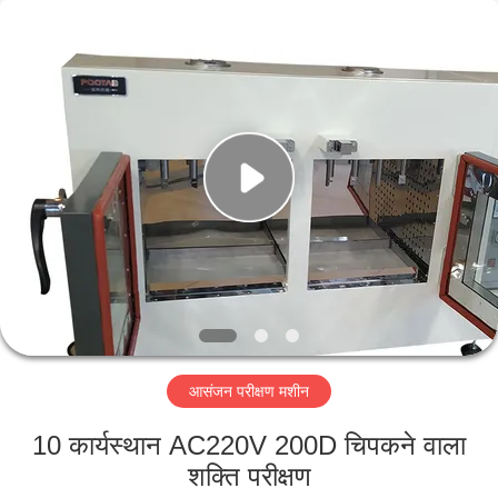
Perfect
International
Instruments
Co.,
Ltd.
All
Rights
Reserved.
घर
उत्पादों
वीडियो
वीआर
शो
आसंजन परीक्षण मशीन
हमारे
10 कार्यस्थान AC220V 200D चिपकने वाला
बारे
शक्ति परीक्षण