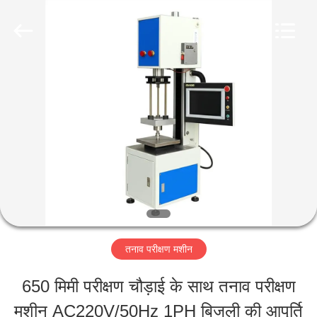
Perfect
International
Instruments
Co.,
Ltd.
All
घर
Rights
Reserved.
उत्पादों
वीडियो
वीआर
तनाव परीक्षण मशीन
शो
650 मिमी परीक्षण चौड़ाई के साथ तनाव परीक्षण
मशीन AC220V/50Hz 1PH बिजली की आपूर्ति
हमारे