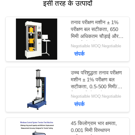
इसी तरह के उत्पादों
का
अनुरोध
तनाव परीक्षण मशीन ± 1%
परीक्षण बल सटीकता, 650
करें
मिमी अधिकतम चौड़ाई और
120 मिमी परीक्षण व्यास के
Negotialble MOQ:Negotialble
साथ सटीक तन्यता विश्लेषण
साइटमैप
संपर्क
के लिए
उच्च परिशुद्धता तनाव परीक्षण
PRIVACY
मशीन ± 1% परीक्षण बल
सटीकता, 0.5-500 मिमी/
POLICY
मिनट गति रेंज और 0.001
Negotialble MOQ:Negotialble
मिमी विस्थापन माप के साथ
संपर्क
45 किलोग्राम भार क्षमता,
0.001 मिमी विस्थापन