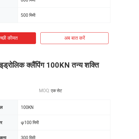
600 मिमी
500 मिमी
च्छी कीमत
अब बात करें
हाइड्रोलिक क्लैंपिंग 100KN तन्य शक्ति
MOQ:
एक सेट
बल
100KN
ार
φ100 मिमी
झुकना
300 मिमी