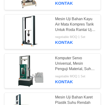
KONTAK
TUR
PABRIK
Mesin Uji Bahan Kayu
90
Air Mata Kompres Tarik
KONTROL
Untuk Roda Rantai Uji
Mesin uji tarik
Pegas
KUALITAS
negotiable MOQ:1 Set
KONTAK
PERMINTAAN
Komputer Servo
PENAWARAN
Universal, Mesin
Penguji Material, Suhu
21
Terkendali 150 ℃
SITEMAP
negotiable MOQ:1 Set
KONTAK
mesin uji materi
PRIVACY
POLICY
Mesin Uji Bahan Karet
Plastik Suhu Rendah