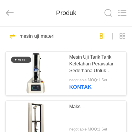
Perfect
International
Instruments
Co.,
Produk
Ltd.
All
Rights
Reserved.
RUMAH
54
mesin uji materi
Mesin Uji
PRODUK
Ketegangan
Mesin Uji Tarik Tarik
Kelelahan Perawatan
VIDEO
Sederhana Untuk
Tombol / Baterai
negotiable MOQ:1 Set
PERTUNJUKAN
KONTAK
53
VR
Universal mesin
Maks.
TENTANG
pengujian
KAMI
negotiable MOQ:1 Set