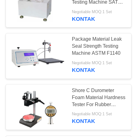
Testing Machine SATRA
27
TM24
Negotiable MOQ:1 Set
Oven Pengeringan
KONTAK
Udara Panas
Package Material Leak
Seal Strength Testing
Machine ASTM F1140
Negotiable MOQ:1 Set
KONTAK
12
penuaan kamar uji
Shore C Durometer
Foam Material Hardness
Tester For Rubber
Plastic 100HC
Negotiable MOQ:1 Set
KONTAK
15