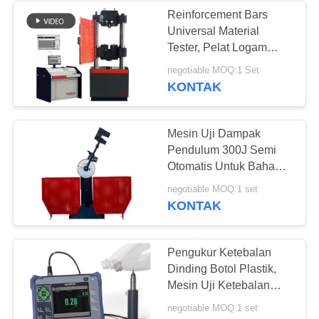
Reinforcement Bars
Universal Material
43
Tester, Pelat Logam
Peel Kekuatan
Beton Silinder Peralatan
negotiable MOQ:1 Set
Pengujian Kompresi
KONTAK
Tester
Tarik
Mesin Uji Dampak
Pendulum 300J Semi
Otomatis Untuk Bahan
Logam
39
negotiable MOQ:1 set
KONTAK
Uji lingkungan
Chamber
Pengukur Ketebalan
Dinding Botol Plastik,
Mesin Uji Ketebalan
Bahan Kontainer 8600
negotiable MOQ:1 set