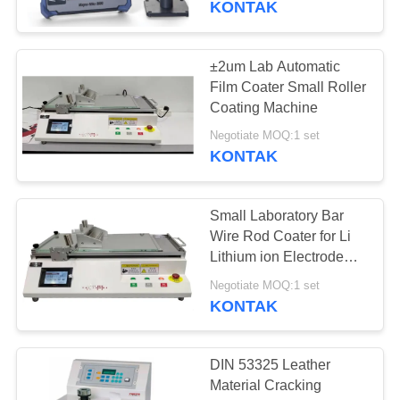
KONTAK
28
Kelembaban uji
±2um Lab Automatic
Film Coater Small Roller
suhu kamar
Coating Machine
Negotiate MOQ:1 set
KONTAK
Small Laboratory Bar
10
Wire Rod Coater for Li
Thermal Shock Test
Lithium ion Electrode
Thin Film Coating
Chamber
Negotiate MOQ:1 set
KONTAK
DIN 53325 Leather
Material Cracking