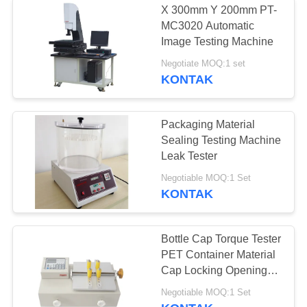
X 300mm Y 200mm PT-
MC3020 Automatic
kamar uji iklim
Image Testing Machine
Negotiate MOQ:1 set
KONTAK
Packaging Material
Sealing Testing Machine
15
Leak Tester
Ruang uji garam
Negotiable MOQ:1 Set
KONTAK
semprot
Bottle Cap Torque Tester
PET Container Material
Cap Locking Opening
Torque Testing
41
Negotiable MOQ:1 Set