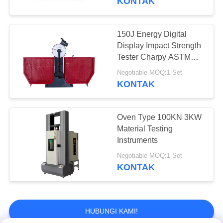
KONTAK
Daya tahan Testing
Machine
150J Energy Digital
Display Impact Strength
Tester Charpy ASTM
E23
Negotiable MOQ:1 Set
KONTAK
20
Oven Type 100KN 3KW
Mesin Pelapis Lab
Material Testing
Instruments
Negotiable MOQ:1 Set
KONTAK
HUBUNGI KAMI!