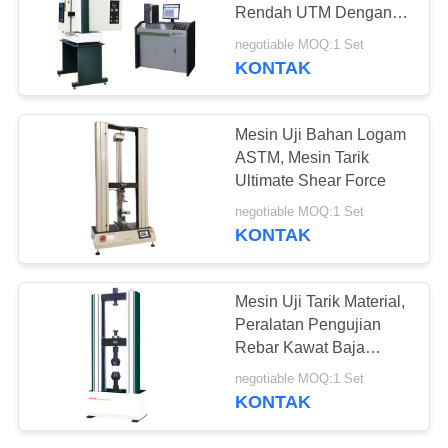
Rendah UTM Dengan
Oven
negotiable MOQ:1 Set
KONTAK
36
mesin uji kompresi
Mesin Uji Bahan Logam
ASTM, Mesin Tarik
Ultimate Shear Force
negotiable MOQ:1 Set
KONTAK
69
Mesin Uji Tarik Material,
Peralatan Pengujian
Mesin Uji Adhesi
Rebar Kawat Baja
Logam
negotiable MOQ:1 Set
KONTAK