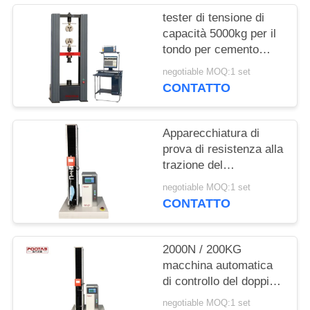
MAPPA
tester di tensione di
DEL
capacità 5000kg per il
SITO
tondo per cemento
armato d'acciaio,
negotiable MOQ:1 set
macchina di prova di
CONTATTO
PRIVACY
resistenza alla trazione
del cavo di cavo
POLICY
Apparecchiatura di
prova di resistenza alla
trazione del
servomotore di CA per
negotiable MOQ:1 set
la tenuta medica delle
CONTATTO
maschere 10S
2000N / 200KG
macchina automatica
di controllo del doppio
dell'esposizione della
negotiable MOQ:1 set