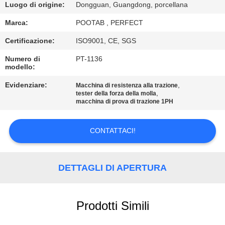
NOI
Luogo di origine:
Dongguan, Guangdong, porcellana
Marca:
POOTAB , PERFECT
GIRO
Certificazione:
ISO9001, CE, SGS
DELLA
Numero di
PT-1136
FABBRICA
modello:
Evidenziare:
,
Macchina di resistenza alla trazione
,
tester della forza della molla
CONTROLLO
macchina di prova di trazione 1PH
DI
QUALITÀ
CONTATTACI!
RICHIEDA
DETTAGLI DI APERTURA
UNA
CITAZIONE
Prodotti Simili