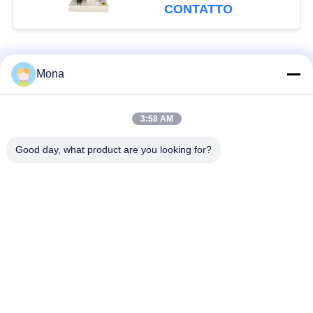
macchina di prova di
CONTATTO
accuratezza ±0.5%
doppia
Categorie popolari
Tutti
Mona
macchina della prova
Macchina universale
3:58 AM
di trazione
di collaudo
Good day, what product are you looking for?
Macchina per prova
Macchina test tensile
materiali
Macchina di test di
Macchina di prova di
compressione
adesione
Tester di forza di
Camera Test
buccia
ambientali