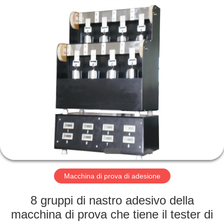
2026
Perfect
International
Instruments
Co.,
Ltd.
All
Rights
CASA
Reserved.
PRODOTTI
VIDEO
MANIFESTAZIONE
DI
VR
Macchina di prova di adesione
8 gruppi di nastro adesivo della
CIRCA
macchina di prova che tiene il tester di