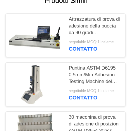
Prodotti Simili
MAPPA
DEL
Attrezzatura di prova di
SITO
adesione della buccia
da 90 gradi
PRIVACY
10000mm/Minute per il
negotiable MOQ:1 insieme
nastro ed il film
POLICY
CONTATTO
Puntina ASTM D6195
0.5mm/Min Adhesion
Testing Machine del
ciclo
negotiable MOQ:1 insieme
CONTATTO
30 macchina di prova
di adesione di posizioni
ASTM D3654 30pcs