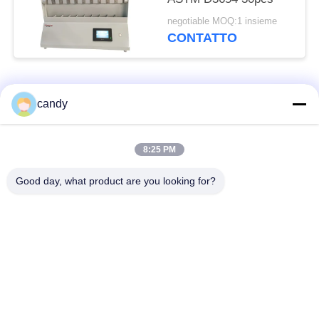
negotiable MOQ:1 insieme
CONTATTO
Categorie popolari
Tutti
candy
macchina della prova
Macchina universale
8:25 PM
di trazione
di collaudo
Good day, what product are you looking for?
Macchina per prova
Macchina test tensile
materiali
Macchina di test di
Macchina di prova di
compressione
adesione