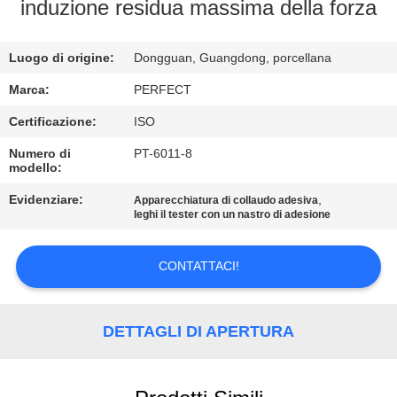
NOI
induzione residua massima della forza
GIRO
Luogo di origine:
Dongguan, Guangdong, porcellana
DELLA
Marca:
PERFECT
FABBRICA
Certificazione:
ISO
Numero di
PT-6011-8
modello:
CONTROLLO
DI
Evidenziare:
,
Apparecchiatura di collaudo adesiva
leghi il tester con un nastro di adesione
QUALITÀ
CONTATTACI!
RICHIEDA
UNA
DETTAGLI DI APERTURA
CITAZIONE