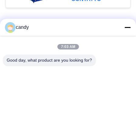
mm e gamma di forza
di prova da 0,5 a 500
kN
Categorie popolari
Tutti
candy
macchina della prova
Macchina universale
7:03 AM
di trazione
di collaudo
Good day, what product are you looking for?
Macchina per prova
Macchina test tensile
materiali
Macchina di test di
Macchina di prova di
compressione
adesione
Tester di forza di
Camera Test
buccia
ambientali