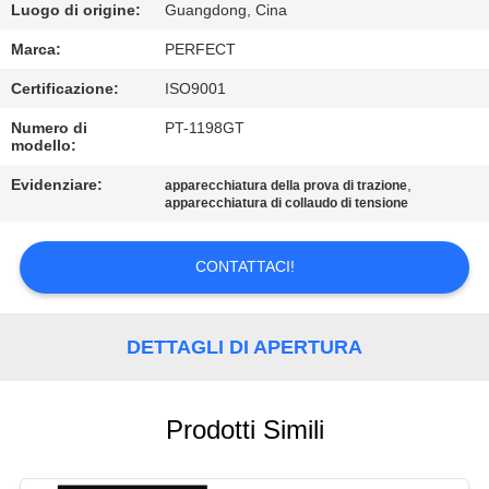
NOI
Luogo di origine:
Guangdong, Cina
Marca:
PERFECT
GIRO
Certificazione:
ISO9001
DELLA
Numero di
PT-1198GT
FABBRICA
modello:
Evidenziare:
,
apparecchiatura della prova di trazione
apparecchiatura di collaudo di tensione
CONTROLLO
DI
CONTATTACI!
QUALITÀ
DETTAGLI DI APERTURA
RICHIEDA
UNA
CITAZIONE
Prodotti Simili