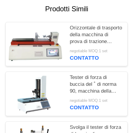
MAPPA
Prodotti Simili
DEL
SITO
Orizzontale di trasporto
della macchina di
PRIVACY
prova di trazione
dell'attrezzatura di
POLICY
negotiable MOQ:1 set
prova della buccia della
CONTATTO
cinghia, dell'adesivo e
del film
Tester di forza di
buccia del ˚ di norma
90, macchina della
prova della buccia della
negotiable MOQ:1 set
forza del rilascio
CONTATTO
Svolga il tester di forza