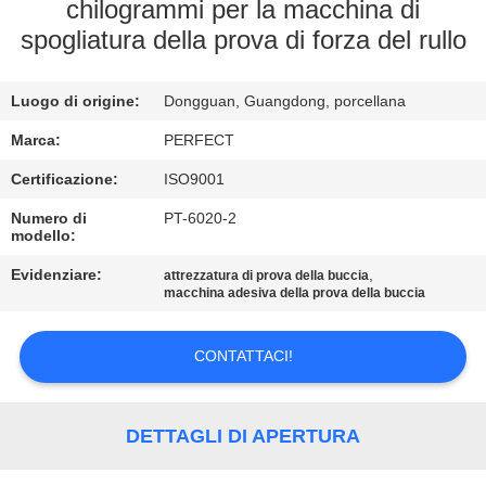
NOI
chilogrammi per la macchina di
spogliatura della prova di forza del rullo
GIRO
Luogo di origine:
Dongguan, Guangdong, porcellana
DELLA
FABBRICA
Marca:
PERFECT
Certificazione:
ISO9001
CONTROLLO
Numero di
PT-6020-2
modello:
DI
Evidenziare:
,
attrezzatura di prova della buccia
QUALITÀ
macchina adesiva della prova della buccia
RICHIEDA
CONTATTACI!
UNA
CITAZIONE
DETTAGLI DI APERTURA