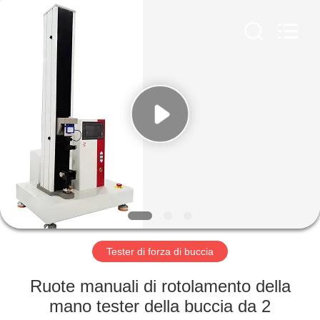
2026
Perfect
International
Instruments
Co.,
Ltd.
All
Rights
CASA
Reserved.
PRODOTTI
VIDEO
MANIFESTAZIONE
DI
VR
Tester di forza di buccia
Ruote manuali di rotolamento della
CIRCA
mano tester della buccia da 2