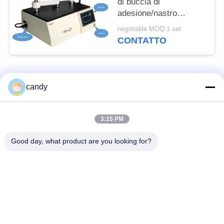
di buccia di
adesione/nastro
autoadesivo ad alta
negotiable MOQ:1 set
velocità svolgono il
CONTATTO
tester della forza
Categorie popolari
Tutti
candy
macchina della prova
Macchina universale
3:15 PM
di trazione
di collaudo
Good day, what product are you looking for?
Macchina per prova
Macchina test tensile
materiali
Macchina di test di
Macchina di prova di
compressione
adesione