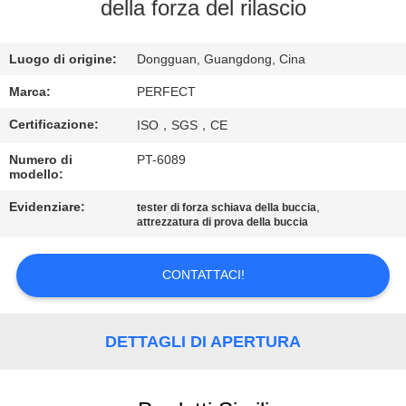
NOI
della forza del rilascio
GIRO
Luogo di origine:
Dongguan, Guangdong, Cina
DELLA
Marca:
PERFECT
FABBRICA
Certificazione:
ISO，SGS，CE
Numero di
PT-6089
CONTROLLO
modello:
DI
Evidenziare:
,
tester di forza schiava della buccia
attrezzatura di prova della buccia
QUALITÀ
CONTATTACI!
RICHIEDA
UNA
DETTAGLI DI APERTURA
CITAZIONE