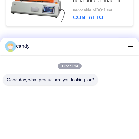
della buccia, macchina
di prova di spogliatura
negotiable MOQ:1 set
per il film
CONTATTO
Categorie popolari
Tutti
candy
macchina della prova
Macchina universale
10:27 PM
di trazione
di collaudo
Good day, what product are you looking for?
Macchina per prova
Macchina test tensile
materiali
Macchina di test di
Macchina di prova di
compressione
adesione