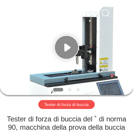
2026
Perfect
International
Instruments
Co.,
Ltd.
All
Rights
CASA
Reserved.
PRODOTTI
VIDEO
MANIFESTAZIONE
DI
VR
Tester di forza di buccia
Tester di forza di buccia del ˚ di norma
CIRCA
90, macchina della prova della buccia