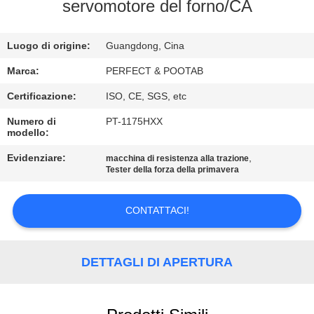
NOI
servomotore del forno/CA
GIRO
Luogo di origine:
Guangdong, Cina
DELLA
Marca:
PERFECT & POOTAB
FABBRICA
Certificazione:
ISO, CE, SGS, etc
Numero di
PT-1175HXX
modello:
CONTROLLO
DI
Evidenziare:
,
macchina di resistenza alla trazione
Tester della forza della primavera
QUALITÀ
CONTATTACI!
RICHIEDA
UNA
DETTAGLI DI APERTURA
CITAZIONE