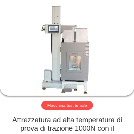
2026
Perfect
International
Instruments
Co.,
Ltd.
All
Rights
CASA
Reserved.
PRODOTTI
VIDEO
MANIFESTAZIONE
DI
VR
Macchina test tensile
Attrezzatura ad alta temperatura di
CIRCA
prova di trazione 1000N con il