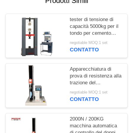
Prodotti Simili
MAPPA
DEL
tester di tensione di
SITO
capacità 5000kg per il
tondo per cemento
PRIVACY
armato d'acciaio,
negotiable MOQ:1 set
macchina di prova di
POLICY
CONTATTO
resistenza alla trazione
del cavo di cavo
Apparecchiatura di
prova di resistenza alla
trazione del
servomotore di CA per
negotiable MOQ:1 set
la tenuta medica delle
CONTATTO
maschere 10S
2000N / 200KG
macchina automatica
di controllo del doppio