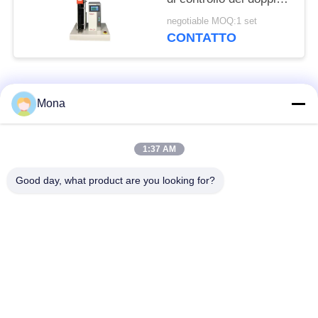
dell'esposizione della
negotiable MOQ:1 set
macchina di prova di
CONTATTO
accuratezza ±0.5%
doppia
Categorie popolari
Tutti
Mona
macchina della prova
Macchina universale
1:37 AM
di trazione
di collaudo
Good day, what product are you looking for?
Macchina per prova
Macchina test tensile
materiali
Macchina di test di
Macchina di prova di
compressione
adesione