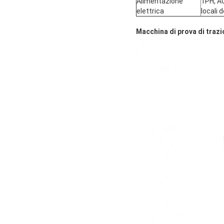
Alimentazione
1PH, AC
elettrica
locali 
Macchina di prova di traz