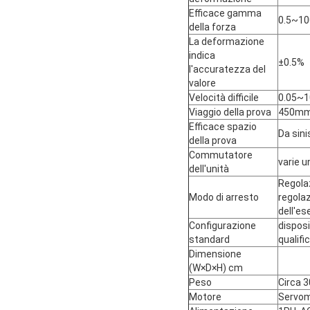
Efficace gamma
0.5~10
della forza
La deformazione
indica
±0.5%
l'accuratezza del
valore
Velocità difficile
0.05~
Viaggio della prova
450mm 
Efficace spazio
Da sin
della prova
Commutatore
varie u
dell'unità
Regolaz
Modo di arresto
regola
dell'es
Configurazione
disposi
standard
qualifi
Dimensione
(W×D×H) cm
Peso
Circa 
Motore
Servom