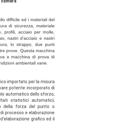
a camera
difficile ed i materiali del
tura di sicurezza, materiale
 profili, acciaio per molle,
aio, nastri d'acciaio e nastri
tura, lo strappo, due punti
altre prove. Questa macchina
ova e macchina di prova di
ndizioni ambientali varie.
rico importato per la misura
ware potente incorporato di
colo automatico dello sforzo,
tati statistici automatici;
o della forza del punto o
e di processo e elaborazione
d'elaborazione grafico ed il