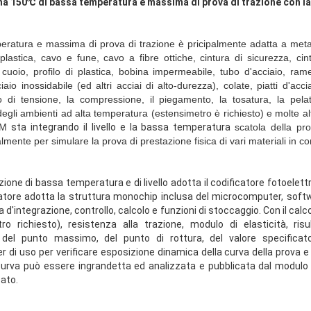
a 150℃ di bassa temperatura e massima di prova di trazione con l
atura e massima di prova di trazione è pricipalmente adatta a metallo 
astica, cavo e fune, cavo a fibre ottiche, cintura di sicurezza, cin
cuoio, profilo di plastica, bobina impermeabile, tubo d'acciaio, rame,
iaio inossidabile (ed altri acciai di alto-durezza), colate, piatti d'acci
o di tensione, la compressione, il piegamento, la tosatura, la pela
 degli ambienti ad alta temperatura (estensimetro è richiesto) e molte 
TM
sta integrando il livello e la bassa temperatura
scatola della pr
lmente per simulare la prova di prestazione fisica di vari materiali in co
zione di bassa temperatura e di livello adotta il codificatore fotoelett
atore adotta la struttura monochip inclusa del microcomputer, soft
a d'integrazione, controllo, calcolo e funzioni di stoccaggio. Con il cal
 richiesto), resistenza alla trazione, modulo di elasticità, risul
 del punto massimo, del punto di rottura, del valore specificat
 di uso per verificare esposizione dinamica della curva della prova 
 curva può essere ingrandetta ed analizzata e pubblicata dal modulo 
ato.