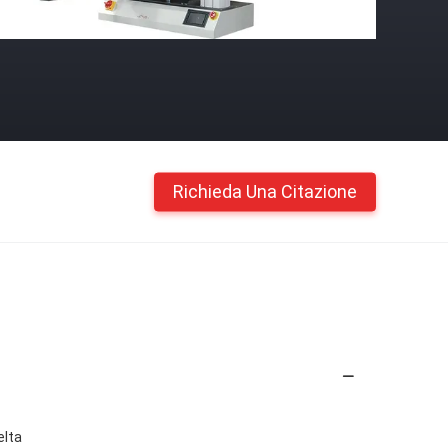
Richieda Una Citazione
elta