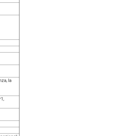
nza, la
*1,