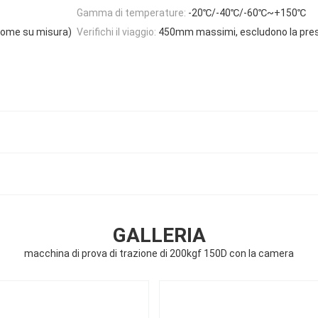
Gamma di temperature:
-20℃/-40℃/-60℃~+150℃
ome su misura)
Verifichi il viaggio:
450mm massimi, escludono la pre
GALLERIA
macchina di prova di trazione di 200kgf 150D con la camera