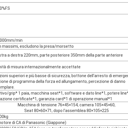
0%F.S
1000mm/min
massimi, escludono la presa/morsetto
istra a destra 220mm, parte posteriore 350mm della parte anteriore
nità di misura internazionalmente accettate
ioni superiori e più basse di sicurezza, bottone dell'arresto di emerge
zione di programma della forza ed allungamento, percezione di danno
emplare.
tivo/grip* 1 paia, macchina seat*1, software e dato line*1, potere line
cazione certificate*1, garanzia card*1 di operazione manual*1
Macchina di tensione 76×45×154, camera 105×45×60,
Seat 80×60×71, dopo l'assemblea 80×105×225
300kg
otore di CA di Panasonic (Giappone)