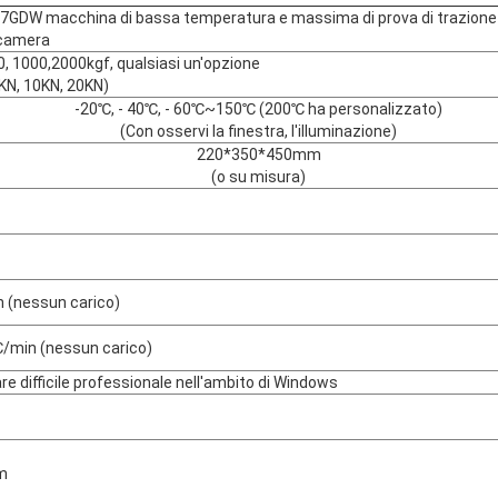
7GDW macchina di bassa temperatura e massima di prova di trazion
 camera
, 1000,2000kgf, qualsiasi un'opzione
KN, 10KN, 20KN)
-20℃, - 40℃, - 60℃~150℃ (200℃ ha personalizzato)
(Con osservi la finestra, l'illuminazione)
220*350*450mm
(o su misura)
 (nessun carico)
/min (nessun carico)
e difficile professionale nell'ambito di Windows
m