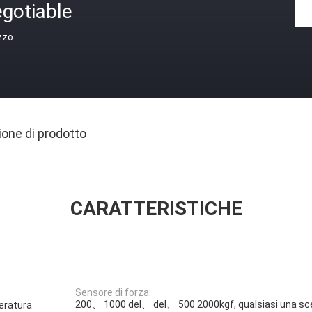
gotiable
zzo
ione di prodotto
CARATTERISTICHE
Sensore di forza:
200、 1000 del、 del、 500 2000kgf, qualsiasi una sc
eratura