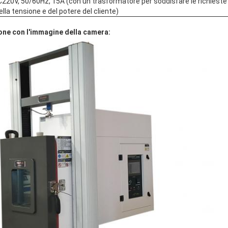
220V, 50/60Hz, 15A (con un trasformatore per soddisfare le richieste 
della tensione e del potere del cliente)
ione con l'immagine della camera: