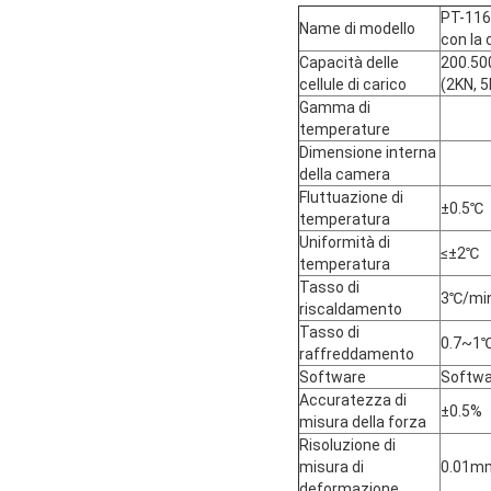
PT-116
Name di modello
con la
Capacità delle
200.500
cellule di carico
(2KN, 5
Gamma di
temperature
Dimensione interna
della camera
Fluttuazione di
±0.5℃
temperatura
Uniformità di
≤±2℃
temperatura
Tasso di
3℃/min
riscaldamento
Tasso di
0.7~1℃
raffreddamento
Software
Softwar
Accuratezza di
±0.5%
misura della forza
Risoluzione di
misura di
0.01m
deformazione