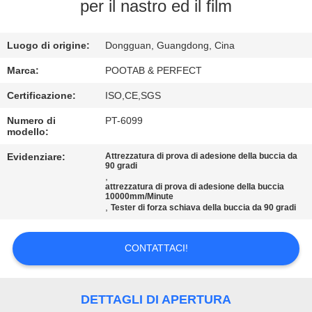
NOI
per il nastro ed il film
GIRO
Luogo di origine:
Dongguan, Guangdong, Cina
DELLA
Marca:
POOTAB & PERFECT
FABBRICA
Certificazione:
ISO,CE,SGS
Numero di
PT-6099
modello:
CONTROLLO
DI
Evidenziare:
Attrezzatura di prova di adesione della buccia da
90 gradi
,
QUALITÀ
attrezzatura di prova di adesione della buccia
10000mm/Minute
,
Tester di forza schiava della buccia da 90 gradi
RICHIEDA
UNA
CONTATTACI!
CITAZIONE
DETTAGLI DI APERTURA