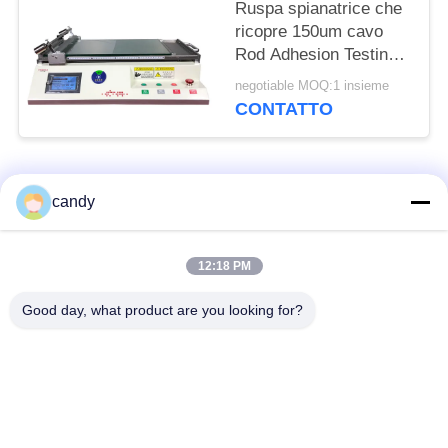
Ruspa spianatrice che
ricopre 150um cavo
Rod Adhesion Testing
Machine
negotiable MOQ:1 insieme
CONTATTO
Categorie popolari
Tutti
candy
macchina della prova
Macchina universale
12:18 PM
di trazione
di collaudo
Good day, what product are you looking for?
Macchina per prova
Macchina test tensile
materiali
Macchina di test di
Macchina di prova di