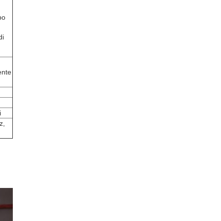
po
di
ente
i
z,