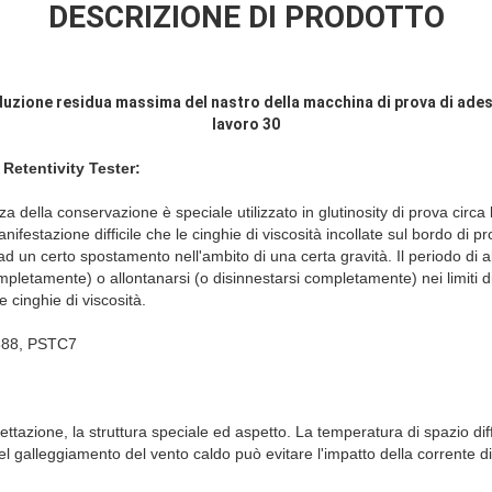
DESCRIZIONE DI PRODOTTO
duzione residua massima del nastro della macchina di prova di adesi
lavoro 30
Retentivity Tester:
za della conservazione è speciale utilizzato in glutinosity di prova circa l
festazione difficile che le cinghie di viscosità incollate sul bordo di p
 un certo spostamento nell'ambito di una certa gravità. Il periodo di a
mpletamente) o allontanarsi (o disinnestarsi completamente) nei limiti 
le cinghie di viscosità.
888, PSTC7
ettazione, la struttura speciale ed aspetto. La temperatura di spazio diff
l galleggiamento del vento caldo può evitare l'impatto della corrente di