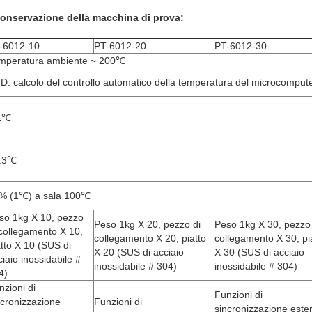
 conservazione della macchina di prova:
-6012-10
PT-6012-20
PT-6012-30
mperatura ambiente ~ 200℃
I.D. calcolo del controllo automatico della temperatura del microcomput
1℃
.3℃
% (1℃) a sala 100℃
so 1kg X 10, pezzo
Peso 1kg X 20, pezzo di
Peso 1kg X 30, pezzo 
 collegamento X 10,
collegamento X 20, piatto
collegamento X 30, pi
atto X 10 (SUS di
X 20 (SUS di acciaio
X 30 (SUS di acciaio
ciaio inossidabile #
inossidabile # 304)
inossidabile # 304)
4)
nzioni di
Funzioni di
ncronizzazione
Funzioni di
sincronizzazione este