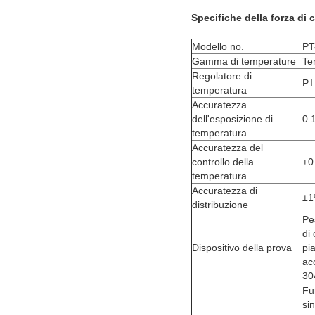
Specifiche della forza di
Modello no.
PT
Gamma di temperature
Te
Regolatore di
P.
temperatura
Accuratezza
dell'esposizione di
0.
temperatura
Accuratezza del
controllo della
±0
temperatura
Accuratezza di
±1
distribuzione
Pe
di
Dispositivo della prova
pi
ac
30
Fu
si