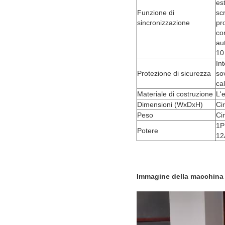
es
Funzione di
sc
sincronizzazione
pr
co
au
10
In
Protezione di sicurezza
so
cal
Materiale di costruzione
L'
Dimensioni (WxDxH)
Ci
Peso
Ci
1P
Potere
12
Immagine della macchina d