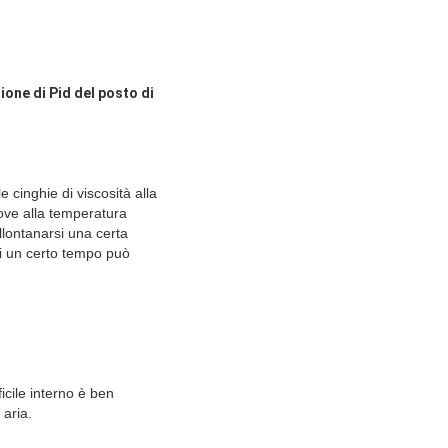
one di Pid del posto di
e cinghie di viscosità alla
rove alla temperatura
llontanarsi una certa
di un certo tempo può
icile interno è ben
 aria.