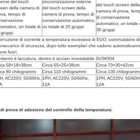
terne del touch
sincronizzazione esterne
del touch screen della
reen della camera di
del touch screen della
camera di prova, tem
ova, tempo di
camera di prova, tempo di
di conservazione
nservazione
conservazione automatico,
automatico, un totale 
tomatico, un totale di
un totale di 20 gruppi
30 gruppi
 gruppi
terruzione di corrente a temperatura eccessiva di EGO, commutatore di
vraccarico di sicurezza, dopo tutto esemplari che cadono automaticam
ore fuori.
esterno è laccatura, dentro è acciaio inossidabile SUS#304
rca 58×18×38cm
Circa 65×25×38cm
Circa 70×30×42cm
rca 90 chilogrammi
Circa 110 chilogrammi
Circa 130 chilogramm
H, AC220V, 50/60Hz,
1PH, AC220V, 50/60Hz,
1PH, AC220V, 50/60H
A
12A
12A
i prova di adesione del controllo della temperatura: