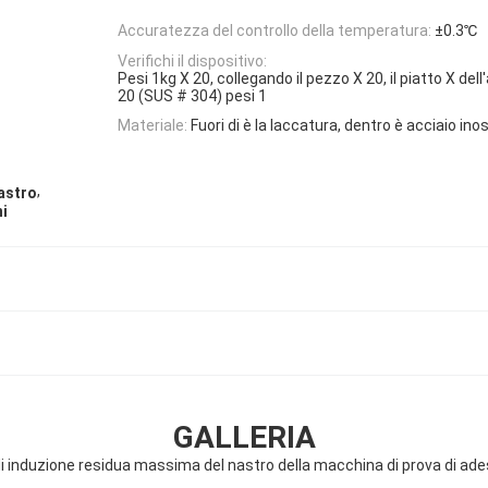
Accuratezza del controllo della temperatura:
±0.3℃
Verifichi il dispositivo:
Pesi 1kg X 20, collegando il pezzo X 20, il piatto X dell
20 (SUS # 304) pesi 1
Materiale:
Fuori di è la laccatura, dentro è acciaio i
,
astro
ni
GALLERIA
 induzione residua massima del nastro della macchina di prova di ades