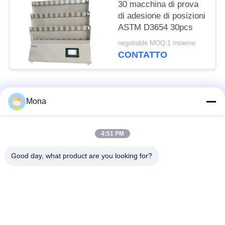
30 macchina di prova
di adesione di posizioni
ASTM D3654 30pcs
negotiable MOQ:1 insieme
CONTATTO
Categorie popolari
Tutti
Mona
macchina della prova
Macchina universale
4:51 PM
di trazione
di collaudo
Good day, what product are you looking for?
Macchina per prova
Macchina test tensile
materiali
Macchina di test di
Macchina di prova di