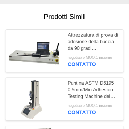
MAPPA
DEL
Prodotti Simili
SITO
Attrezzatura di prova di
PRIVACY
adesione della buccia
POLICY
da 90 gradi
10000mm/Minute per il
negotiable MOQ:1 insieme
nastro ed il film
CONTATTO
Puntina ASTM D6195
0.5mm/Min Adhesion
Testing Machine del
ciclo
negotiable MOQ:1 insieme
CONTATTO