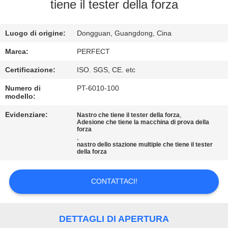
NOI
tiene il tester della forza
GIRO
Luogo di origine:
Dongguan, Guangdong, Cina
DELLA
Marca:
PERFECT
FABBRICA
Certificazione:
ISO. SGS, CE. etc
Numero di
PT-6010-100
modello:
CONTROLLO
DI
Evidenziare:
,
Nastro che tiene il tester della forza
Adesione che tiene la macchina di prova della
forza
QUALITÀ
,
nastro dello stazione multiple che tiene il tester
della forza
RICHIEDA
UNA
CONTATTACI!
CITAZIONE
DETTAGLI DI APERTURA