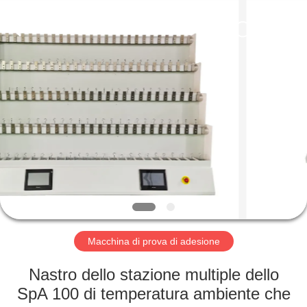
2026
Perfect
International
Instruments
Co.,
Ltd.
All
Rights
CASA
Reserved.
PRODOTTI
VIDEO
MANIFESTAZIONE
DI
VR
Macchina di prova di adesione
Nastro dello stazione multiple dello
CIRCA
SpA 100 di temperatura ambiente che