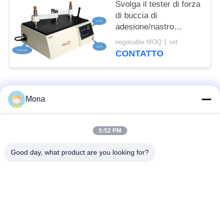
Svolga il tester di forza
di buccia di
adesione/nastro
autoadesivo ad alta
negotiable MOQ:1 set
velocità svolgono il
CONTATTO
tester della forza
Categorie popolari
Tutti
Mona
macchina della prova
Macchina universale
5:52 PM
di trazione
di collaudo
Good day, what product are you looking for?
Macchina per prova
Macchina test tensile
materiali
Macchina di test di
Macchina di prova di