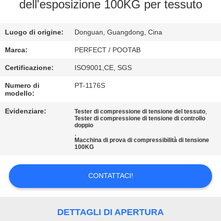
NOI
dell'esposizione 100KG per tessuto
GIRO
Luogo di origine:
Donguan, Guangdong, Cina
DELLA
Marca:
PERFECT / POOTAB
FABBRICA
Certificazione:
ISO9001,CE, SGS
Numero di
PT-1176S
modello:
CONTROLLO
DI
Evidenziare:
,
Tester di compressione di tensione del tessuto
Tester di compressione di tensione di controllo
doppio
QUALITÀ
,
Macchina di prova di compressibilità di tensione
100KG
RICHIEDA
UNA
CONTATTACI!
CITAZIONE
DETTAGLI DI APERTURA