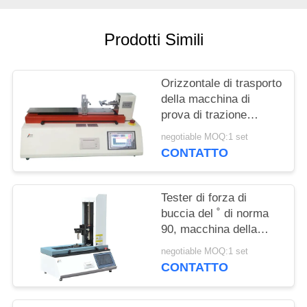
MAPPA
DEL
Prodotti Simili
SITO
Orizzontale di trasporto
PRIVACY
della macchina di
POLICY
prova di trazione
dell'attrezzatura di
negotiable MOQ:1 set
prova della buccia della
CONTATTO
cinghia, dell'adesivo e
del film
Tester di forza di
buccia del ˚ di norma
90, macchina della
prova della buccia della
negotiable MOQ:1 set
forza del rilascio
CONTATTO