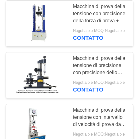
Macchina di prova della
tensione con precisione
43
della forza di prova ± 1%
Tester di forza di
e gamma da 0,5 a 500
Negotialble MOQ:Negotialble
kN per una precisa
CONTATTO
buccia
prova della resistenza
alla trazione
Macchina di prova della
tensione di precisione
con precisione dello
spostamento di 0,001
39
Negotialble MOQ:Negotialble
mm, diametro di prova di
CONTATTO
Camera Test
120 mm e precisione
della forza ± 1%
ambientali
Macchina di prova della
tensione con intervallo
di velocità di prova da
0,5 a 500 mm/min,
Negotialble MOQ:Negotialble
capacità di 45 kg e