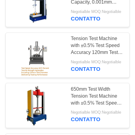
Capacity, 0.001mm
27
Displacement Accuracy,
Negotialble MOQ:Negotialble
Forno di
and 0.5-500kN Test
CONTATTO
Force Range
essicazione di aria
Tension Test Machine
calda
with ±0.5% Test Speed
Accuracy 120mm Test
Diameter and 0.001mm
Negotialble MOQ:Negotialble
Displacement
CONTATTO
12
Measurement Accuracy
Camera di prova di
650mm Test Width
invecchiamento
Tension Test Machine
with ±0.5% Test Speed
Accuracy and 0.5-500kN
Negotialble MOQ:Negotialble
Test Force Range
CONTATTO
Tensile Strength
Apparatus
15