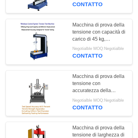
NOI
di prova del ±1%,
CONTATTO
gamma di velocità da
0,5 a 500 mm/min e
GIRO
misurazione dello
Macchina di prova della
90
DELLA
spostamento di 0,001
tensione con capacità di
Macchina test
mm
carico di 45 kg,
FABBRICA
precisione dello
tensile
Negotialble MOQ:Negotialble
spostamento di 0,001
CONTATTO
CONTROLLO
mm e gamma di forza di
prova da 0,5 a 500 kN
DI
Macchina di prova della
QUALITÀ
tensione con
accuratezza della
21
velocità di prova ±0,5%
RICHIEDA
Negotialble MOQ:Negotialble
Macchina per prova
Diametro di prova 120
CONTATTO
UNA
mm e precisione di
materiali
misura dello
CITAZIONE
spostamento 0,001 mm
Macchina di prova della
tensione di larghezza di