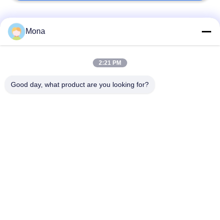
Categorie popolari
Tutti
Mona
macchina della prova
Macchina universale
2:21 PM
di trazione
di collaudo
Good day, what product are you looking for?
Macchina per prova
Macchina test tensile
materiali
Macchina di test di
Macchina di prova di
compressione
adesione
Tester di forza di
Camera Test
buccia
ambientali