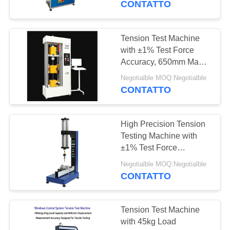
CONTATTO
precisione dello
28
spostamento di 0,001
Temperatura umidità
mm per una valutazione
Tension Test Machine
precisa della resistenza
with ±1% Test Force
Test camera
alla trazione
Accuracy, 650mm Max
Width, and 120mm Test
Negotialble MOQ:Negotialble
Diameter for Precise
CONTATTO
Tensile Analysis
High Precision Tension
10
Testing Machine with
Camera di prova
±1% Test Force
Accuracy, 0.5-
Shock termico
Negotialble MOQ:Negotialble
500mm/min Speed
CONTATTO
Range, and 0.001mm
Displacement
Measurement
Tension Test Machine
with 45kg Load