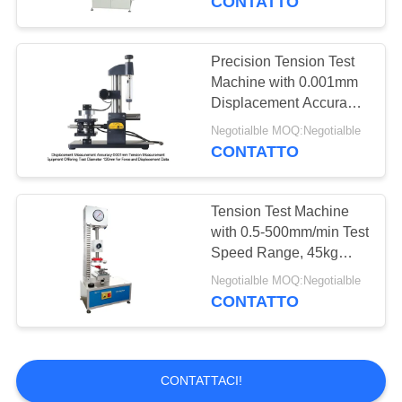
CONTATTO
Macchina di prova
Testing
di durevolezza
Precision Tension Test
Machine with 0.001mm
Displacement Accuracy,
120mm Test Diameter,
Negotialble MOQ:Negotialble
and ±1% Force
CONTATTO
Accuracy
20
Macchina di
Tension Test Machine
with 0.5-500mm/min Test
rivestimento del
Speed Range, 45kg
Capacity, and 0.001mm
laboratorio
Negotialble MOQ:Negotialble
Displacement Accuracy
CONTATTO
for Precise Tensile
Strength Evaluation
CONTATTACI!