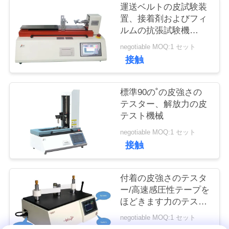
い
運送ベルトの皮試験装
置、接着剤およびフィ
て
ルムの抗張試験機
Horizonal
negotiable MOQ:1 セット
工
接触
場
標準90の˚の皮強さの
旅
テスター、解放力の皮
テスト機械
行
negotiable MOQ:1 セット
接触
品
質
付着の皮強さのテスタ
ー/高速感圧性テープを
管
ほどきます力のテスタ
ーをほどいて下さい
理
negotiable MOQ:1 セット