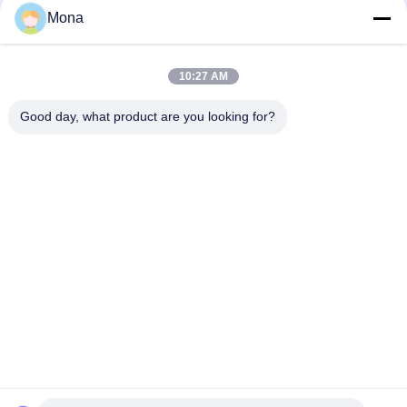
接触
Mona
引
用
人気カテゴリ
すべて
10:27 AM
を
Good day, what product are you looking for?
テンション試験機
万能試験機
要
求
引張試験機
材料試験機
し
圧縮試験機
付着の試験機
な
さ
皮強さのテスター
環境試験室
い
予約購読して下
地