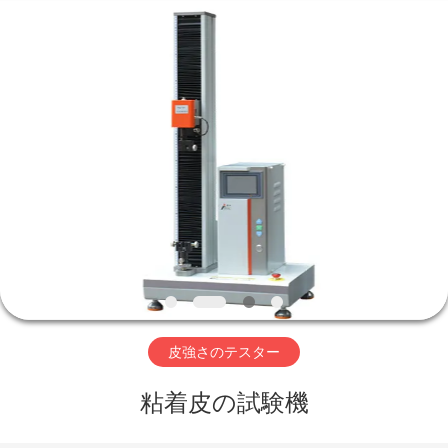
©
2017
-
2026
Perfect
International
Instruments
Co.,
家
Ltd.
All
Rights
Reserved.
プ
ロ
ダ
ク
ト
皮強さのテスター
粘着皮の試験機
ビ