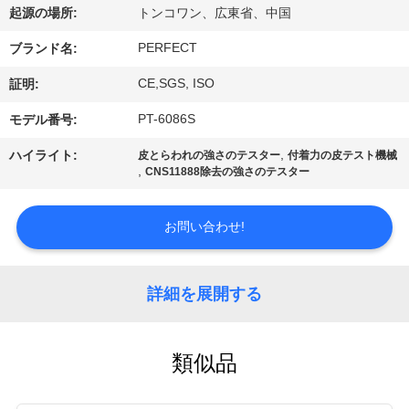
デ
起源の場所:
トンコワン、広東省、中国
オ
PERFECT
ブランド名:
CE,SGS, ISO
証明:
VR
PT-6086S
モデル番号:
シ
,
ハイライト:
皮とらわれの強さのテスター
付着力の皮テスト機械
ョ
,
CNS11888除去の強さのテスター
ー
お問い合わせ!
私
詳細を展開する
達
に
類似品
つ