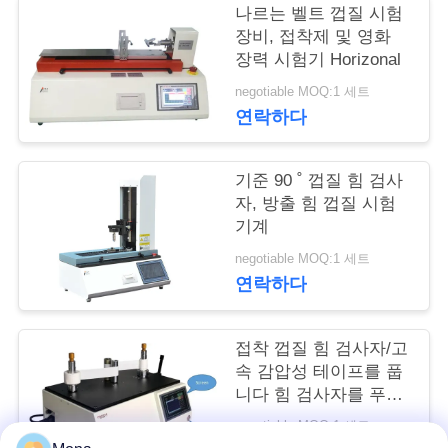
나르는 벨트 껍질 시험
여
장비, 접착제 및 영화
장력 시험기 Horizonal
행
negotiable MOQ:1 세트
연락하다
품
질
기준 90 ˚ 껍질 힘 검사
자, 방출 힘 껍질 시험
관
기계
리
negotiable MOQ:1 세트
연락하다
인
접착 껍질 힘 검사자/고
용
속 감압성 테이프를 풉
니다 힘 검사자를 푸십
문
시오
negotiable MOQ:1 세트