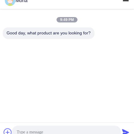
을
Mona
연락하다
요
9:49 PM
구
모든
Good day, what product are you looking for?
하
인장 시험기
유니버셜 테스팅 기계
세
요
장력 테스트 머신
재료 시험기
사
압축 테스트 머신
접착 시험기
이
껍질 힘 검사자
환경 테스트 챔버
트
맵
구독하십시오