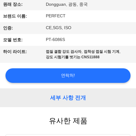
원래 장소:
Dongguan, 광동, 중국
시
PERFECT
브랜드 이름:
회
CE,SGS, ISO
인증:
우
PT-6086S
모델 번호:
리
,
,
하이 라이트:
껍질 결합 강도 검사자
접착성 껍질 시험 기계
강도 시험기를 벗기는 CNS11888
에
대
연락처!
하
세부 사항 전개
여
유사한 제품
공
장