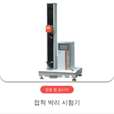
-
2026
Perfect
International
Instruments
Co.,
Ltd.
All
집
Rights
Reserved.
제
품
화
면
껍질 힘 검사자
VR
접착 박리 시험기
전