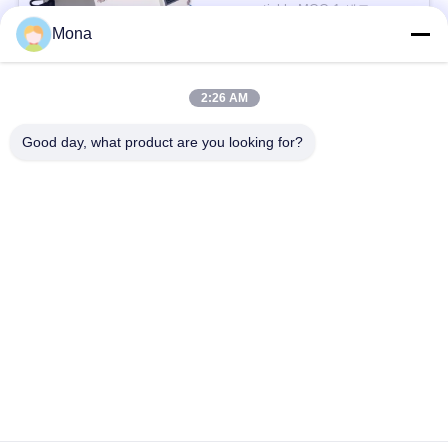
을
시오
negotiable MOQ:1 세트
Mona
연락하다
요
구
2:26 AM
모든
하
Good day, what product are you looking for?
세
인장 시험기
유니버셜 테스팅 기계
요
장력 테스트 머신
재료 시험기
사
압축 테스트 머신
접착 시험기
이
트
껍질 힘 검사자
환경 테스트 챔버
맵