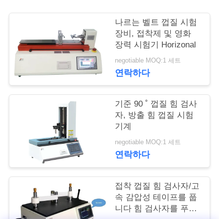
여
나르는 벨트 껍질 시험
행
장비, 접착제 및 영화
장력 시험기 Horizonal
negotiable MOQ:1 세트
품
연락하다
질
기준 90 ˚ 껍질 힘 검사
관
자, 방출 힘 껍질 시험
리
기계
negotiable MOQ:1 세트
연락하다
인
용
접착 껍질 힘 검사자/고
속 감압성 테이프를 풉
문
니다 힘 검사자를 푸십