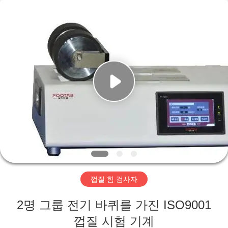
-
2026
Perfect
International
Instruments
Co.,
Ltd.
All
집
Rights
Reserved.
제
품
화
면
껍질 힘 검사자
VR
2명 그룹 전기 바퀴를 가진 ISO9001
전
껍질 시험 기계