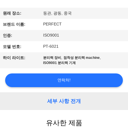
시
원래 장소:
둥관, 광동, 중국
회
PERFECT
브랜드 이름:
ISO9001
인증:
우
PT-6021
모델 번호:
리
,
,
하이 라이트:
분리력 장비
점착성 분리력 machine
에
ISO9001 분리력 기계
대
연락처!
하
여
세부 사항 전개
공
유사한 제품
장