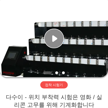
-
2026
Perfect
International
Instruments
Co.,
Ltd.
All
집
Rights
Reserved.
제
품
화
면
접착 시험기
VR
다수이 - 위치 부착력 시험은 영화 / 실
전
리콘 고무를 위해 기계화합니다