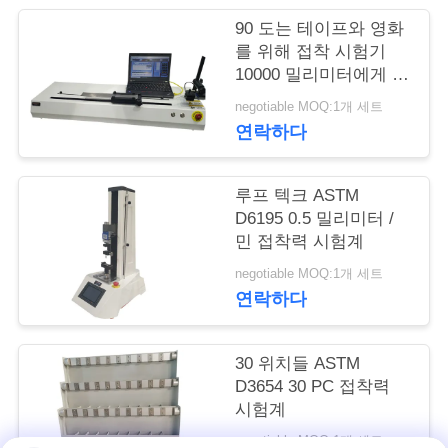
여
90 도는 테이프와 영화
를 위해 접착 시험기
행
10000 밀리미터에게 /
분을 벗겨 줍니다
negotiable MOQ:1개 세트
연락하다
품
질
루프 텍크 ASTM
관
D6195 0.5 밀리미터 /
민 접착력 시험계
리
negotiable MOQ:1개 세트
연락하다
인
30 위치들 ASTM
용
D3654 30 PC 접착력
문
시험계
negotiable MOQ:1개 세트