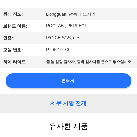
시
원래 장소:
Dongguan, 광동의 도자기
회
POOTAB , PERFECT
브랜드 이름:
ISO,CE,SGS, etc
인증:
우
PT-6010-30
모델 번호:
리
,
하이 라이트:
롤 볼 압정 검사자
접착 검사자를 끈으로 엮으십시오
에
대
연락처!
하
여
세부 사항 전개
공
유사한 제품
장