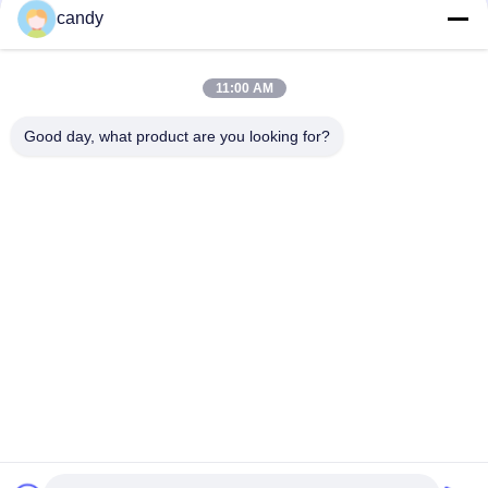
을
candy
연락하다
요
구
11:00 AM
모든
하
Good day, what product are you looking for?
세
인장 시험기
유니버셜 테스팅 기계
요
장력 테스트 머신
재료 시험기
사
압축 테스트 머신
접착 시험기
이
껍질 힘 검사자
환경 테스트 챔버
트
맵
구독하십시오