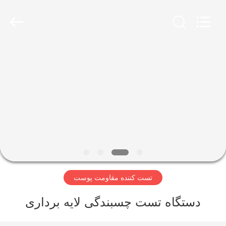
Perfect
International
Instruments
Co.,
Ltd.
All
Rights
Reserved.
صفحه
اصلی
محصولات
فیلم
های
تست کننده مقاومت پوست
نمایش
واقعیت
دستگاه تست چسبندگی لایه برداری
مجازی