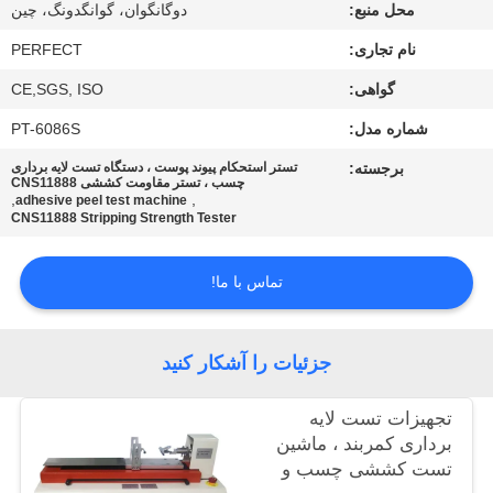
محل منبع:
دوگانگوان، گوانگدونگ، چین
درباره
نام تجاری:
PERFECT
ما
گواهی:
CE,SGS, ISO
شماره مدل:
PT-6086S
تور
برجسته:
تستر استحکام پیوند پوست ، دستگاه تست لایه برداری
چسب ، تستر مقاومت کششی CNS11888
کارخانه
,
,
adhesive peel test machine
CNS11888 Stripping Strength Tester
کنترل
تماس با ما!
کیفیت
جزئیات را آشکار کنید
درخواست
نقل قول
تجهیزات تست لایه
برداری کمربند ، ماشین
تست کششی چسب و
نقشه