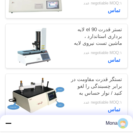
فیلم افقی
negotiable MOQ:۱ عدد
سایت
تماس
PRIVACY
تستر قدرت 90 el لایه
POLICY
برداری استاندارد ،
ماشین تست نیروی لایه
برداری
negotiable MOQ:۱ عدد
تماس
تستگر قدرت مقاومت در
برابر چسبندگی را لغو
کنید / نوار حساس به
فشار بالا با فشار بالا
negotiable MOQ:۱ عدد
تستر نیرو Unwind
تماس
Mona