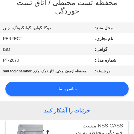
محفظه تست محیطی / اتاق تست
خوردگی
درباره
ما
محل منبع:
دوگانگوان، گوانگدونگ، چین
نام تجاری:
PERFECT
تور
گواهی:
ISO
کارخانه
شماره مدل:
PT-2070
برجسته:
,
کنترل
محفظه آزمون نمکی، اتاق نمک نمک
salt fog chamber
کیفیت
تماس با ما!
درخواست
جزئیات را آشکار کنید
نقل قول
NSS CASS میست
نقشه
خوردگی محفظه تست