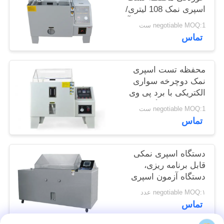
اسپری نمک 108 لیتری/
سایت
محفظه تست اسپری آب
negotiable MOQ:1 ست
تماس
PRIVACY
POLICY
محفظه تست اسپری
نمک دوچرخه سواری
الکتریکی با برد پی وی
سی ضد خوردگی/تست
negotiable MOQ:1 ست
اسپری نمک/محفظه
تماس
خوردگی چرخه ای
دستگاه اسپری نمکی
قابل برنامه ریزی،
دستگاه آزمون اسپری
نمک IEC 60068-2-11
negotiable MOQ:۱ عدد
تماس