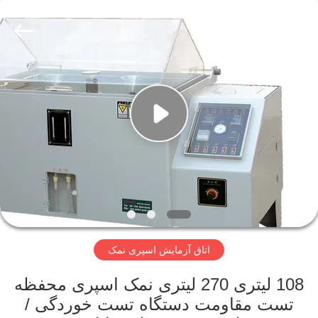
Perfect
International
Instruments
Co.,
Ltd.
All
Rights
Reserved.
صفحه
اصلی
محصولات
فیلم
های
اتاق آزمایش اسپری نمک
نمایش
واقعیت
108 لیتری 270 لیتری نمک اسپری محفظه
تست مقاومت دستگاه تست خوردگی /
مجازی