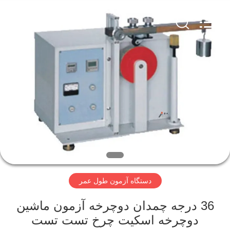
Perfect
International
Instruments
Co.,
Ltd.
All
Rights
Reserved.
صفحه
اصلی
محصولات
فیلم
های
دستگاه آزمون طول عمر
نمایش
واقعیت
36 درجه چمدان دوچرخه آزمون ماشین
دوچرخه اسکیت چرخ تست تست
مجازی