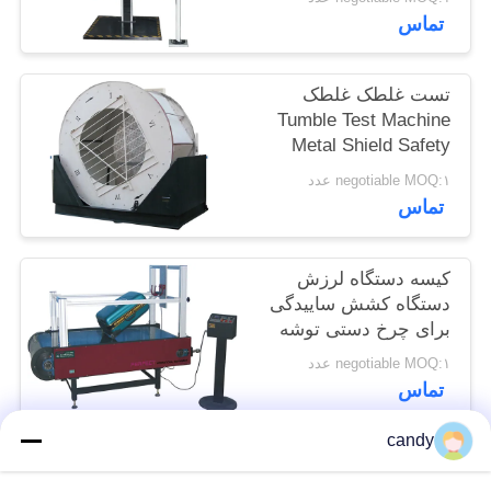
سایت
تماس
PRIVACY
تست غلطک غلطک
Tumble Test Machine
POLICY
Metal Shield Safety
Protection
negotiable MOQ:۱ عدد
تماس
کیسه دستگاه لرزش
دستگاه کشش ساییدگی
برای چرخ دستی توشه
negotiable MOQ:۱ عدد
تماس
candy
دسته بندی های محبوب
همه