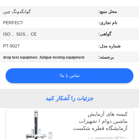
محل منبع:
گوانگدونگ چین
درباره
نام تجاری:
PERFECT
ما
گواهی:
ISO， SGS， CE
تور
شماره مدل:
PT-9027
کارخانه
برجسته:
,
drop test equipmen
fatigue testing equipment
کنترل
تماس با ما!
کیفیت
جزئیات را آشکار کنید
درخواست
کیسه های آزمایش
نقل قول
ماشین دوام / تجهیزات
آزمایشگاه قطره شکست
نقشه
برق طراحی ایمنی
negotiable MOQ:۱ عدد