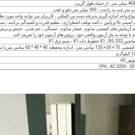
اع واحد اندازه گیری پذیرفته شده بین المللی ، کاربران می توانند واحد مورد نظر
 امنیتی بالا و پایین ، دکمه توقف اضطراری ، تنظیم قدرت و کشیدگی برنامه ، 
ید آزمایش های کششی مداوم ، فشار مداوم ، خستگی ، خم شدن ، خمش و برش را
د با توجه به نیاز آزمون واقعی خود ، روش های آزمون خود را تعریف کنند.
وط داده X1 ، سیم برق X1.
ندازه محفظه: 40 * 40 * 60 سانتی متر یا سفارشی
ر AC.
1PH ، AC 220V ، 50