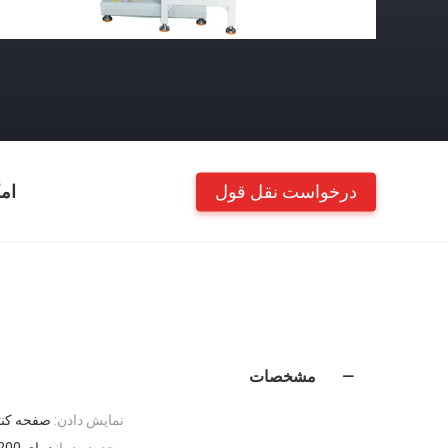
درخواست نقل قول
ام
مشخصات
نمایش دادن:
صفحه کنتر
محدوده دما:
دمای oom ~ 200 (با پنجره بصری ، روشنایی