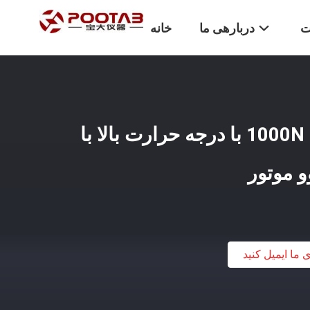
ت
دربارهی ما
خانه
تجهیزات تست کشش 1000N با درجه حرارت بالا با
ی ما ایمیل کنید