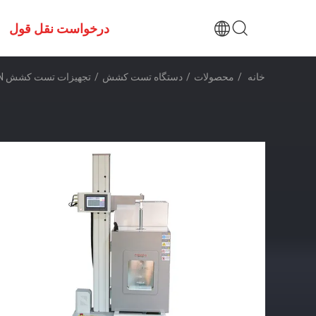
درخواست نقل قول
خانه
/
محصولات
/
دستگاه تست کشش
/
تجهیزات تست کشش 1000N با درجه حرارت بالا با موتور کوره / AC سروو موتور