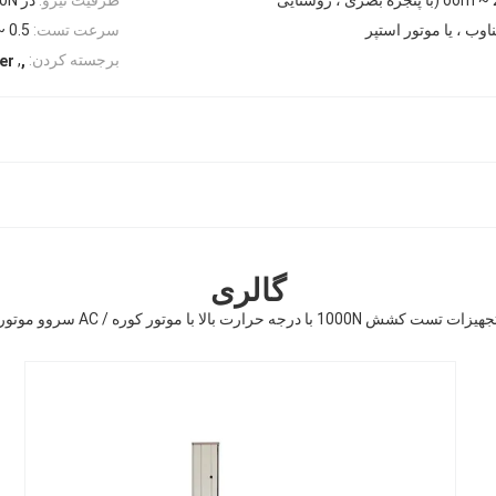
وب ، یا موتور استپر
سرعت تست:
0.5 ~ 500 میلی متر در دقیقه یا به عنوان درخواست
,
برجسته کردن:
er
,
گالری
هیزات تست کشش 1000N با درجه حرارت بالا با موتور کوره / AC سروو موتور