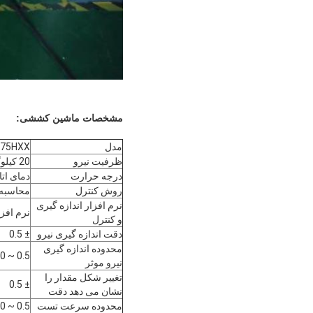
مشخصات ماشین کششی
:
مدل
PT-1175HXX دستگاه ک
ظرفیت نیرو
20 کیلوگرم ، 50 کیلوگرم ، 100 کیلوگرم ، 200 کیلوگرم ، 500 کیلوگرم ، هر گزینه.
درجه حرارت
دمای اتاق 
روش کنترل
محاسبه خو
نرم افزار اندازه گیری
نرم افز
و کنترل
دقت اندازه گیری نیرو
± 0.5
محدوده اندازه گیری
0.5 ~ 100 F FS
نیرو موثر
تغییر شکل مقدار را
± 0.5
نشان می دهد دقت
محدوده سرعت تست
0.5 ~ 500 میلی متر در دقیقه ، قابل تنظیم است.