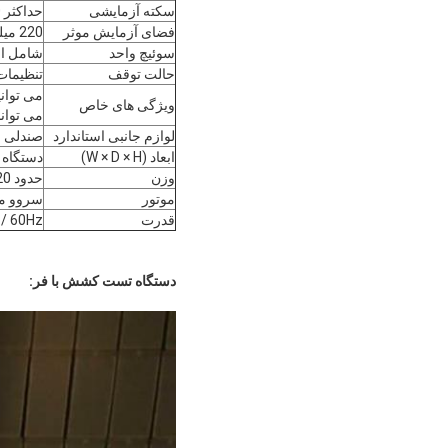
سکته آزمایشی
حداکثر 450 میلی متر ، از جمله طول گریپ.
فضای آزمایش موثر
220 میلی متر چپ به راست ، 350 میلی متر جلو و عقب.
سوئیچ واحد
شامل انو
حالت توقف
تنظیمات
می توان
ویژگی های خاص
می توانن
لوازم جانبی استاندارد
صندلی ماشین X1 ، RS-232 خط
ابعاد (W × D × H)
دستگاه کششی: 75 × 50 × 125 سانتی متر ، ا
وزن
حدود 120 کیلوگرم
موتور
سروو موتو
قدرت
 / 60Hz
دستگاه تست کشش با فر: