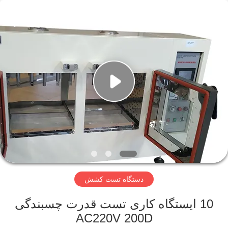
Perfect
International
Instruments
Co.,
Ltd.
All
Rights
Reserved.
صفحه
اصلی
محصولات
فیلم
های
دستگاه تست کشش
نمایش
واقعیت
10 ایستگاه کاری تست قدرت چسبندگی
AC220V 200D
مجازی