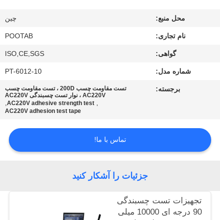
محل منبع:
چین
درباره
نام تجاری:
POOTAB
ما
گواهی:
ISO,CE,SGS
تور
شماره مدل:
PT-6012-10
کارخانه
برجسته:
تست مقاومت چسب 200D ، تست مقاومت چسب
AC220V ، نوار تست چسبندگی AC220V
,
,
AC220V adhesive strength test
AC220V adhesion test tape
کنترل
کیفیت
تماس با ما!
درخواست
جزئیات را آشکار کنید
نقل قول
تجهیزات تست چسبندگی
90 درجه ای 10000 میلی
نقشه