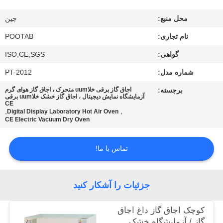
محل منبع:
چین
درباره
نام تجاری:
POOTAB
ما
گواهی:
ISO,CE,SGS
تور
شماره مدل:
PT-2012
کارخانه
برجسته:
اجاق گاز برقی خلاuum متحرک ، اجاق گاز هوای گرم
آزمایشگاه نمایش دیجیتال ، اجاق گاز خشک خلاuum برقی
CE
,
,
Digital Display Laboratory Hot Air Oven
کنترل
CE Electric Vacuum Dry Oven
کیفیت
تماس با ما!
درخواست
نقل قول
جزئیات را آشکار کنید
کوچک اجاق گاز داغ اجاق
نقشه
گاز / آزمایشگاه خشک