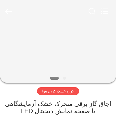
Perfect
International
Instruments
Co.,
Ltd.
All
Rights
Reserved.
صفحه
اصلی
محصولات
فیلم
های
کوره خشک کردن هوا
نمایش
واقعیت
اجاق گاز برقی متحرک خشک آزمایشگاهی
با صفحه نمایش دیجیتال LED
مجازی