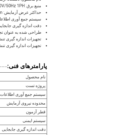
منبع برق: AC220V/50Hz 1PH
حداکثر عرض آزمایش: 650mm
سیستم جمع آوری اطلاعات:
دقت اندازه گیری جابجایی: 0.001mm برای نتایج با دقت
طراحی شده به عنوان تجه
تجهیزات اندازه گیری تن
تجهیزات اندازه گیری تنش
پارامترهای فنی:
نام محصول
پروژه تست
سیستم جمع آوری اطلاعات
محدوده نیروی آزمایش
قطر آزمون
سیستم ایمنی
دقت اندازه گیری جابجایی