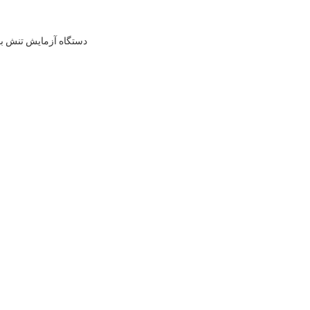
دستگاه آزمایش تنش با عرض تست 650mm AC220V/50Hz منبع برق 1PH و دق