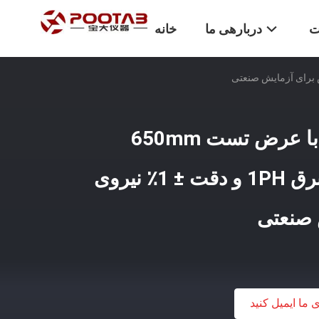
ت
دربارهی ما
خانه
دستگاه آزمایش تنش با عرض تست 650mm
AC220V/50Hz منبع برق 1PH و دقت ± 1٪ نیروی
 صنعتی
ی ما ایمیل کنید