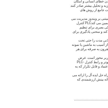
ندن خطای انسانی و امکان
ه و تحلیل بیشتر صادر کنند
ات جامع از روش های
با یک رابط مبتنی بر ویندوز مدیریت می
شود.این سیستم کنترل دوگانه یک تجربه کاربر پسند را ارائه می دهد در حالی که دقت در اجرای آزمایش را تضمین می کندPLC کنترل
یکی بصری برای تنظیم
ند و منحنی یادگیری برای
لانی مدت را حتی تحت
 آسیب به ماشین یا نمونه
مقرون به صرفه برای هر
کاربر محور است. عرض
آزمون گسترده 650 میلی متر، قابلیت اندازه گیری نیروی چند واحد,سیستم جمع آوری داده های مبتنی بر کامپیوتر و رابط کنترل PLC-
عتماد و قابل تکرار که به
ه حل ایده آل را ارائه می
رائه بینش ارزشمندی که