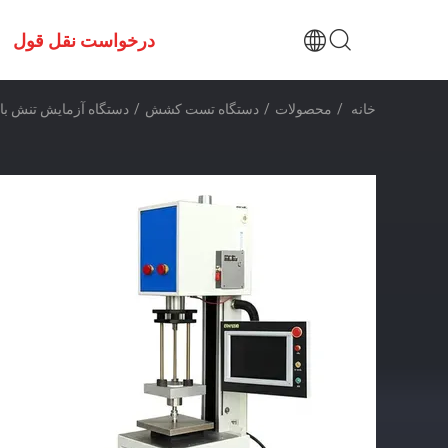
درخواست نقل قول
خانه
/
محصولات
/
دستگاه تست کشش
/
دستگاه آزمایش تنش با عرض تست 650mm AC220V/50Hz منبع برق 1PH و دقت