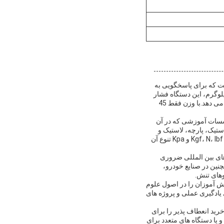
اد است که برای پاسخگویی به
 ای از نیازهای آزمایش در صنایع مختلف طراحی شده است.با ظرفیت انتخاب 50، 100 و 200 کیلوگرم، این دستگاه فشار
فشار فشار با دقت فشار دقیق با دقت نیروی آزمایش ± 1٪، اطمینان از نتایج دقیق و سازگار در هر زمان ارائه می دهد.با وزن فقط 45
وسسات آموزشی که در آن
تیک، پارچه، لاستیک و
کامپوزیت ها برای ارزیابی عملکرد آنها تحت استرس استفاده می شود.توانایی اندازه گیری واحدهای نیروی در Kgf، N، lbf و Kpa تنوع آن
ق با استانداردهای بین المللی ضروری
چنین در صنایع خودرو،
وهای تنش.
ش آموزان را در اصول علوم
 یادگیری عملی و پروژه های
خرید انعطاف پذیر را برای
 یا دستگاه های متعدد برای