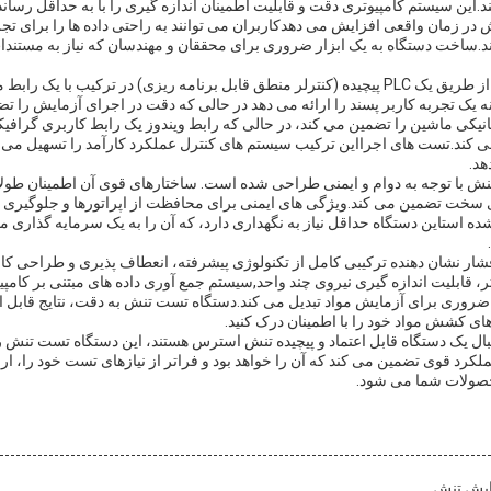
.این سیستم کامپیوتری دقت و قابلیت اطمینان اندازه گیری را با به حداقل رسا
 در زمان واقعی افزایش می دهدکاربران می توانند به راحتی داده ها را برای تجزی
نند.ساخت دستگاه به یک ابزار ضروری برای محققان و مهندسان که نیاز به مستند
کنترل دستگاه تنش استرس از طریق یک PLC پیچیده (کنترلر منطق قابل برنامه ریزی) در ترکیب 
کانیکی ماشین را تضمین می کند، در حالی که رابط ویندوز یک رابط کاربری گراف
ی کند.تست های اجرااین ترکیب سیستم های کنترل عملکرد کارآمد را تسهیل می ک
هد.
تنش با توجه به دوام و ایمنی طراحی شده است. ساختارهای قوی آن اطمینان طو
 سخت تضمین می کند.ویژگی های ایمنی برای محافظت از اپراتورها و جلوگیری از
ه استاین دستگاه حداقل نیاز به نگهداری دارد، که آن را به یک سرمایه گذاری 
شار نشان دهنده ترکیبی کامل از تکنولوژی پیشرفته، انعطاف پذیری و طراحی 
ک ابزار ضروری برای آزمایش مواد تبدیل می کند.دستگاه تست تنش به دقت، نتایج قابل ا
ی کشش مواد خود را با اطمینان درک کنید.
بال یک دستگاه قابل اعتماد و پیچیده تنش استرس هستند، این دستگاه تست تنش را
لکرد قوی تضمین می کند که آن را خواهد بود و فراتر از نیازهای تست خود را، ا
حصولات شما می شود.
ایش تنش