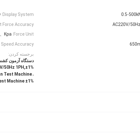
D
Display System:
0.5-500k
t Force Accuracy:
AC220V/50Hz
f、Kpa
Force Unit:
 Speed Accuracy:
650
برجسته کردن:
AC220V/50Hz 1PH,±1% دقت نیروی آزمایش دس
,
n Test Machine
±1% Test Force Accuracy Tension Test Machine