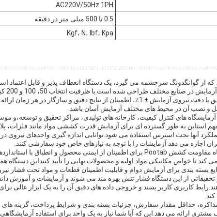
AC220V/50Hz 1PH
0.5 تا 500 میلی متر در دقیقه
Kgf، N، lbf، Kpa
ستگاه تست تنش Pootab، که از گوانگدونگ سرچشمه می گیرد، یک دستگاه انعطاف پذیر و قابل اعتم
طیف گسترده
 و نصب آن در محیط های مختلف آزمایش آسان باشد.
زمایشگاه های کنترل کیفیت، کارخانه های تولیدی، مراکز تحقیق و توسعه،و م
مهم استاین به طور گسترده ای برای آزمایش قدرت کششی مواد مانند فلزات، پلاس
ران اجازه می دهد آزمایشات را با توجه به نیازهای خاص خود سفارشی کنند.
در کاربردهای صنعتی، دستگاه مقاومت کشش Pootab برای اطمینان از ایمنی محصول و انطبا
ی کند تا خواص مکانیکی مواد اولیه و محصولات نهایی را تأیید کننداین دستگاه هم
ع بسته بندی برای آزمایش دوام و قابلیت اطمینان قطعات و مواد تحت فشار نیر
یقاتی از این دستگاه فشار تنش بهره مند می شوند و آزمایشات و آموزش دان
د.رابط کاربری کاربر پسند و خروجی داده های دقیق آن را به یک ابزار عالی برای
کند.
قابل مذاکره، حداقل مقدار سفارش، جزئیات بسته بندی و شرایط پرداخت، گزینه های 
مشتری ارائه می دهد.این که آیا شما نیاز به یک واحد برای استفاده آزمایشگاهی و