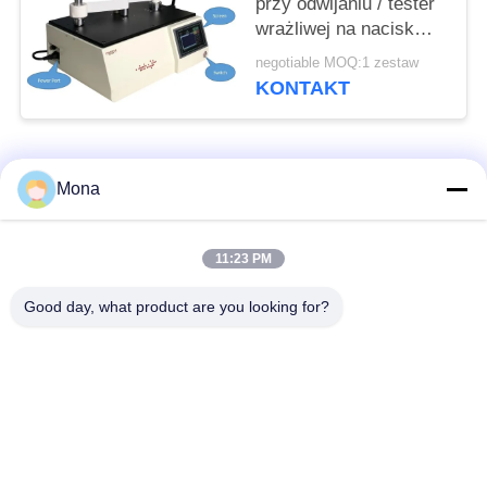
przy odwijaniu / tester
wrażliwej na nacisk
taśmy wysokiej
negotiable MOQ:1 zestaw
prędkości Test siły
KONTAKT
odwijania
popularne kategorie
Wszystko
Mona
Maszyna do prób
Uniwersalna
11:23 PM
rozciągania
maszyna testująca
Good day, what product are you looking for?
Maszyna do prób
Maszyna do badania
rozciągania
materiałów
Maszyna do
Maszyna do badania
testowania kompresji
przyczepności