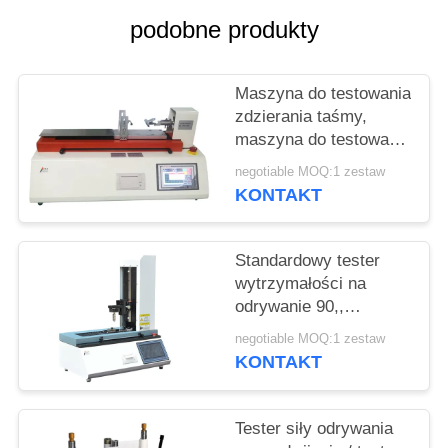
PRIVACY
podobne produkty
POLICY
Maszyna do testowania
zdzierania taśmy,
maszyna do testowania
kleju i rozciągania folii
negotiable MOQ:1 zestaw
Horyzontalna
KONTAKT
Standardowy tester
wytrzymałości na
odrywanie 90,,
maszyna do badania
negotiable MOQ:1 zestaw
siły odrywania
KONTAKT
Tester siły odrywania