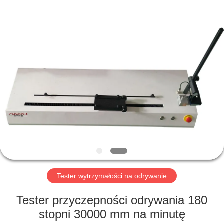
Perfect
International
Instruments
Co.,
Ltd.
All
Rights
Reserved.
DOM
PRODUKTY
FILMY
POKAZ
VR
Tester wytrzymałości na odrywanie
O
Tester przyczepności odrywania 180
NAS
stopni 30000 mm na minutę