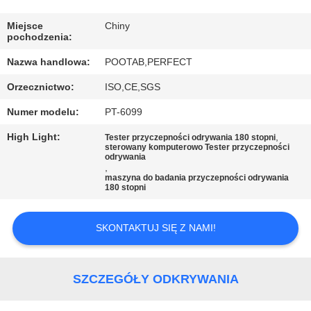
WYCIECZKA
Miejsce
Chiny
pochodzenia:
PO
Nazwa handlowa:
POOTAB,PERFECT
FABRYCE
Orzecznictwo:
ISO,CE,SGS
KONTROLA
Numer modelu:
PT-6099
JAKOŚCI
High Light:
,
Tester przyczepności odrywania 180 stopni
sterowany komputerowo Tester przyczepności
odrywania
,
POPROSIĆ
maszyna do badania przyczepności odrywania
180 stopni
O
WYCENĘ
SKONTAKTUJ SIĘ Z NAMI!
SITEMAP
SZCZEGÓŁY ODKRYWANIA