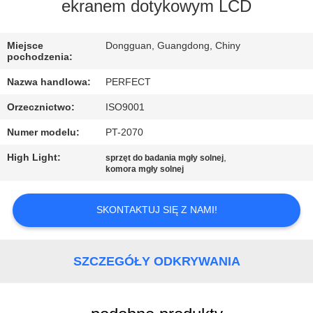
ekranem dotykowym LCD
WYCIECZKA
PO
Miejsce
Dongguan, Guangdong, Chiny
pochodzenia:
FABRYCE
Nazwa handlowa:
PERFECT
Orzecznictwo:
ISO9001
KONTROLA
Numer modelu:
PT-2070
JAKOŚCI
High Light:
,
sprzęt do badania mgły solnej
komora mgły solnej
POPROSIĆ
O
SKONTAKTUJ SIĘ Z NAMI!
WYCENĘ
SZCZEGÓŁY ODKRYWANIA
SITEMAP