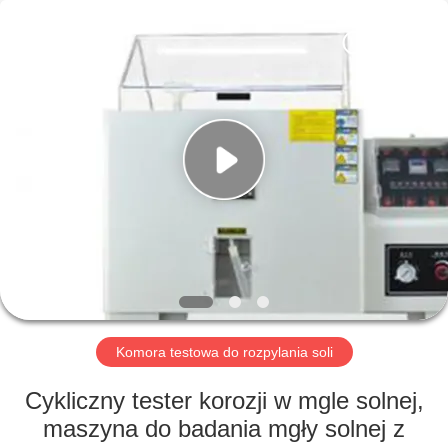
Perfect
International
Instruments
Co.,
Ltd.
All
Rights
Reserved.
DOM
PRODUKTY
FILMY
POKAZ
VR
Komora testowa do rozpylania soli
O
Cykliczny tester korozji w mgle solnej,
NAS
maszyna do badania mgły solnej z