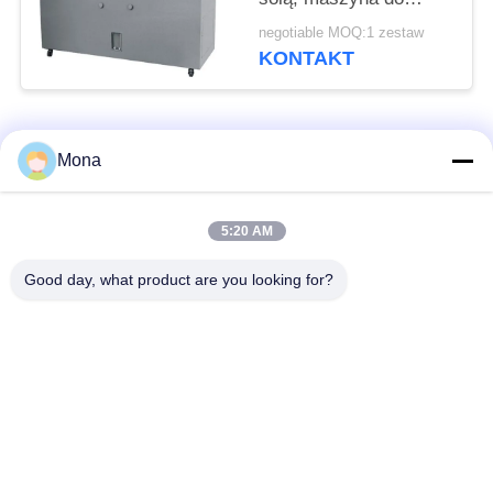
testowania natrysku
negotiable MOQ:1 zestaw
soli IEC 60068-2-11
KONTAKT
popularne kategorie
Wszystko
Mona
Maszyna do prób
Uniwersalna
5:20 AM
rozciągania
maszyna testująca
Good day, what product are you looking for?
Maszyna do prób
Maszyna do badania
rozciągania
materiałów
Maszyna do
Maszyna do badania
testowania kompresji
przyczepności