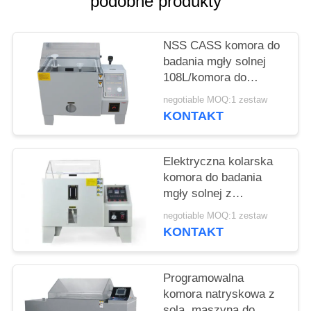
podobne produkty
PRIVACY
POLICY
NSS CASS komora do
badania mgły solnej
108L/komora do
badania mgły wodnej
negotiable MOQ:1 zestaw
KONTAKT
Elektryczna kolarska
komora do badania
mgły solnej z
antykorozyjną płytą
negotiable MOQ:1 zestaw
PCV / test w komorze
KONTAKT
solnej / cykliczna
komora korozyjna
Programowalna
komora natryskowa z
solą, maszyna do