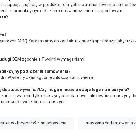
tóra specjalizuje się w produkcji różnych instrumentów i instrumentó
zeniem produkcyjnym i 3-letnim doświadczeniem eksportowym.
unku?
ktu?
ają różne MOQ.Zapraszamy do kontaktu z naszą sprzedażą, aby uzyska
?
usługi OEM zgodnie z Twoimi wymaganiami.
rodukcyjny po złożeniu zamówienia?
0 dni.Wyślemy czas zgodnie z ilością zamówienia.
gę dostosowywania?Czy mogę umieścić swoje logo na maszynie?
y zaoferować nie tylko maszyny standardowe, ale również maszyny 
mieścić Twoje logo na maszynie.
ester wytrzymałości na odrywanie
maszyna do testowania k