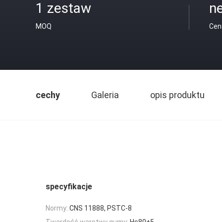
1 zestaw
ne
MOQ
Cen
cechy
Galeria
opis produktu
specyfikacje
Normy:
CNS 11888, PSTC-8
Twardość warstwy gumy:
Hs80±5