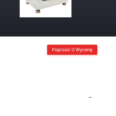
Poprosić O Wycenę