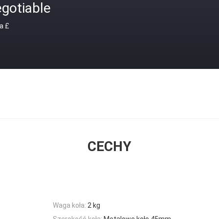
gotiable
a £
CECHY
Waga koła:
2 kg
Szerokość koła:
Metalowe koło 45mm