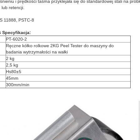
iśnieniu i prędkości taśma przyklejała się do standardowej stali na pró
lub retencji.
S 11888, PSTC-8
 Specyfikacja:
PT-6020-2
Ręczne kółko rolkowe 2KG Peel Tester do maszyny do
badania wytrzymałości na wałki
2 kg
2,5 kg
Hs80±5
45mm
300mm/min