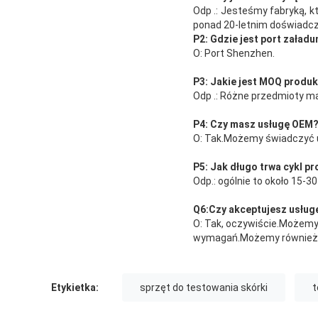
Odp .: Jesteśmy fabryką, k
ponad 20-letnim doświadc
P2: Gdzie jest port załad
O: Port Shenzhen.
P3: Jakie jest MOQ produ
Odp .: Różne przedmioty m
P4: Czy masz usługę OEM
O: Tak.Możemy świadczyć 
P5: Jak długo trwa cykl p
Odp.: ogólnie to około 15-3
Q
6
:
Czy akceptujesz usłu
O: Tak, oczywiście.Możem
wymagań.Możemy również u
Etykietka:
sprzęt do testowania skórki
t