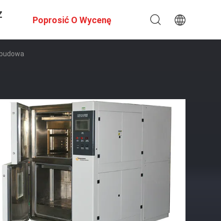
Z
Poprosić O Wycenę
Obudowa