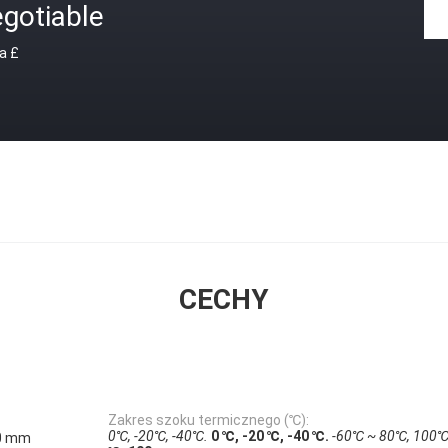
gotiable
a £
CECHY
Zakres szoku termicznego (℃):
0℃, -20℃, -40℃.
0 ℃, -20 ℃, -40 ℃.
-60℃ ~ 80℃, 100℃
00 mm