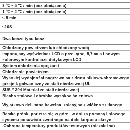
)
3 ℃ ~ 5 ℃ / min (bez obciążenia)
1 ℃ ~ 2 ℃ / min (bez obciążenia)
≤ 5 min
≤10S
Dwa kosze typu kosz
Chłodzony powietrzem lub chłodzony wodą
Imponujący wyświetlacz LCD o przekątnej 5,7 cala i nowym
kolorowym kontrolerze dotykowym LCD
System chłodzenia sprężarki
Chłodzenie powietrzem
Wysokiej wydajności nagrzewnica z drutu niklowo-chromowego
grzejnik galwaniczny ze stali nierdzewnej UL
SUS # 304 Materiał ze stali nierdzewnej
Blacha stalowa i obróbka wysokociśnieniowa
Wyjątkowo delikatna bawełna izolacyjna z włókna szklanego
Ramka próbki porusza się w górę i w dół za pomocą liniowego
systemu posuwisto-zwrotnego na dole korpusu skrzyni
.Ochrona temperatury produktów testowych (niezależna)