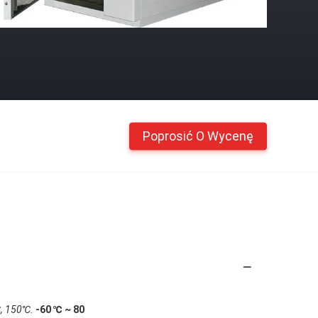
Poprosić O Wycenę
, 150℃.
-60 ℃ ~ 80