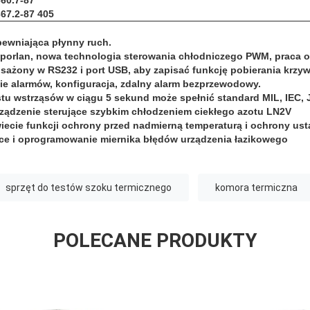
60.7-87
67.2-87 405
pewniająca płynny ruch.
orlan, nowa technologia sterowania chłodniczego PWM, praca o 
ażony w RS232 i port USB, aby zapisać funkcję pobierania krzy
e alarmów, konfiguracja, zdalny alarm bezprzewodowy.
tu wstrząsów w ciągu 5 sekund może spełnić standard MIL, IEC, J
ządzenie sterujące szybkim chłodzeniem ciekłego azotu LN2V
iecie funkcji ochrony przed nadmierną temperaturą i ochrony us
ce i oprogramowanie miernika błędów urządzenia łazikowego
sprzęt do testów szoku termicznego
komora termiczna
POLECANE PRODUKTY