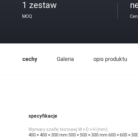
1 zestaw
ne
MOQ
Cen
cechy
Galeria
opis produktu
specyfikacje
Wymiary szafki testowej W × D × H (mm):
400 × 400 × 300 mm 500 × 500 × 300 mm 600 × 600 × 3