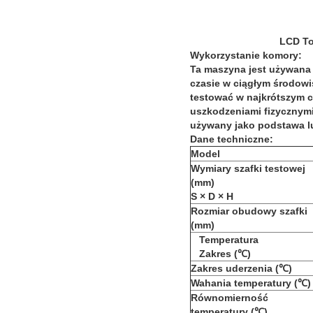
LCD To
Wykorzystanie komory:
Ta maszyna jest używana 
czasie w ciągłym środowi
testować w najkrótszym c
uszkodzeniami fizycznymi
używany jako podstawa l
Dane techniczne:
Model
Wymiary szafki testowej
(mm)
S × D × H
Rozmiar obudowy szafki
(mm)
Temperatura
Zakres (℃)
Zakres uderzenia (℃)
Wahania temperatury (℃)
Równomierność
temperatury (℃)