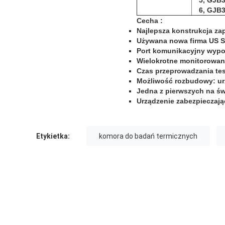
5, GJB3
6, GJB3
Cecha
:
Najlepsza konstrukcja za
Używana nowa firma US Sp
Port komunikacyjny wypos
Wielokrotne monitorowani
Czas przeprowadzania tes
Możliwość rozbudowy: ur
Jedna z pierwszych na św
Urządzenie zabezpieczają
Etykietka:
komora do badań termicznych