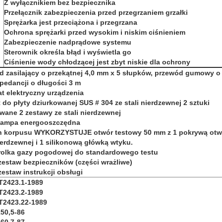
Z wyłącznikiem bez bezpiecznika
Przełącznik zabezpieczenia przed przegrzaniem grzałki
Sprężarka jest przeciążona i przegrzana
Ochrona sprężarki przed wysokim i niskim ciśnieniem
Zabezpieczenie nadprądowe systemu
Sterownik określa błąd i wyświetla go
Ciśnienie wody chłodzącej jest zbyt niskie dla ochrony
d zasilający o przekątnej 4,0 mm x 5 słupków, przewód gumowy o
mpedancji o długości 3 m
t elektryczny urządzenia
 do płyty dziurkowanej SUS # 304 ze stali nierdzewnej 2 sztuki
wane 2 zestawy ze stali nierdzewnej
 lampa energooszczędna
ch korpusu WYKORZYSTUJE otwór testowy 50 mm z 1 pokrywą otw
nierdzewnej i 1 silikonową główką wtyku.
 rolka gazy pogodowej do standardowego testu
zestaw bezpieczników (części wrażliwe)
zestaw instrukcji obsługi
 T2423.1-1989
 T2423.2-1989
 T2423.22-1989
50,5-86