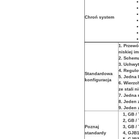
Chroń system
1. Przewó
niskiej i
2. Schema
3. Uchwyt
4. Regulo
Standardowa
5. Jedna
konfiguracja
6. Wierz
ze stali 
7. Jedna
8. Jeden 
9. Jeden 
1, GB /
2, GB /
Poznaj
3, GB /
standardy
4, GJB1