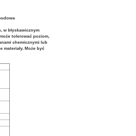
obudowa
h, w błyskawicznym
 może tolerować poziom,
ianami chemicznymi lub
e materiały.
Może być