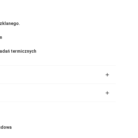
szklanego.
m
adań termicznych
budowa