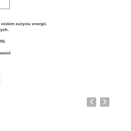
niskim zużyciu energii.
wych.
IS.
tawień