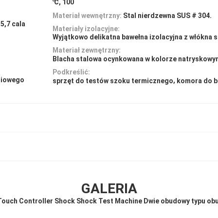
℃, 100
Materiał wewnętrzny:
Stal nierdzewna SUS # 304.
5,7 cala
Materiały izolacyjne:
Wyjątkowo delikatna bawełna izolacyjna z włókna 
Materiał zewnętrzny:
Blacha stalowa ocynkowana w kolorze natryskowy
Podkreślić:
iniowego
,
sprzęt do testów szoku termicznego
komora do b
GALERIA
ouch Controller Shock Shock Test Machine Dwie obudowy typu o