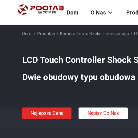
Dom
O Nas
Pro
Dom
/
Produkty
/
Komora Testu Szoku Termicznego
/
L
LCD Touch Controller Shock 
Dwie obudowy typu obudowa
Najlepsza Cena
Napisz Do Nas