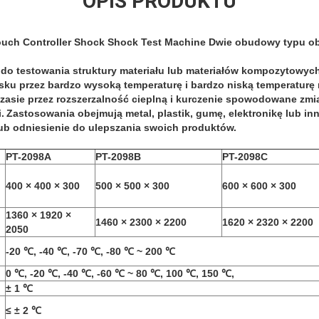
OPIS PRODUKTU
uch Controller Shock Shock Test Machine Dwie obudowy typu 
do testowania struktury materiału lub materiałów kompozytowyc
sku przez bardzo wysoką temperaturę i bardzo niską temperaturę
zasie przez rozszerzalność cieplną i kurczenie spowodowane zm
.
Zastosowania obejmują metal, plastik, gumę, elektronikę lub inn
ub odniesienie do ulepszania swoich produktów.
PT-2098A
PT-2098B
PT-2098C
400 × 400 × 300
500 × 500 × 300
600 × 600 × 300
1360 × 1920 ×
1460 × 2300 × 2200
1620 × 2320 × 2200
2050
-20 ℃, -40 ℃, -70 ℃, -80 ℃ ~ 200 ℃
0 ℃, -20 ℃, -40 ℃, -60 ℃ ~ 80 ℃, 100 ℃, 150 ℃,
± 1 ℃
≤ ± 2 ℃